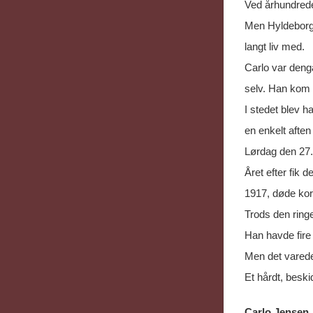
Ved århundrede
Men Hyldeborg b
langt liv med.
Carlo var denga
selv. Han kom i
I stedet blev h
en enkelt aften
Lørdag den 27. 
Året efter fik d
1917, døde kort
Trods den ring
Han havde fire
Men det varede 
Et hårdt, beski
Carlo Jensen