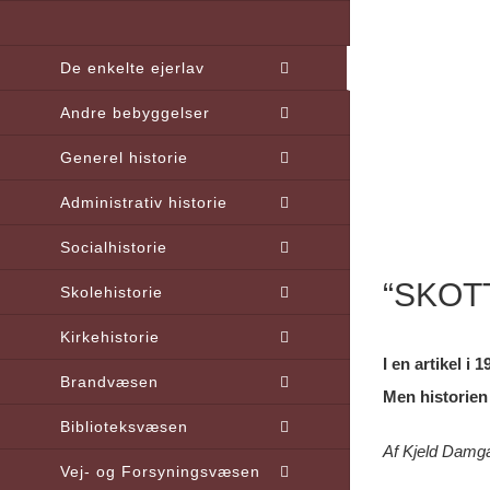
Skip
to
De enkelte ejerlav
content
Andre bebyggelser
Generel historie
Administrativ historie
Socialhistorie
“SKOT
Skolehistorie
Kirkehistorie
I en artikel 
Brandvæsen
Men historien 
Biblioteksvæsen
Af Kjeld Damg
Vej- og Forsyningsvæsen