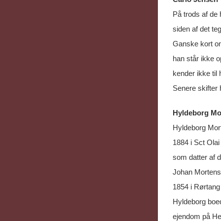
På trods af de 
siden af det t
Ganske kort om
han står ikke o
kender ikke til
Senere skifter 
Hyldeborg Mo
Hyldeborg Mort
1884 i Sct Olai
som datter af d
Johan Mortense
1854 i Rørtang
Hyldeborg boed
ejendom på Hel