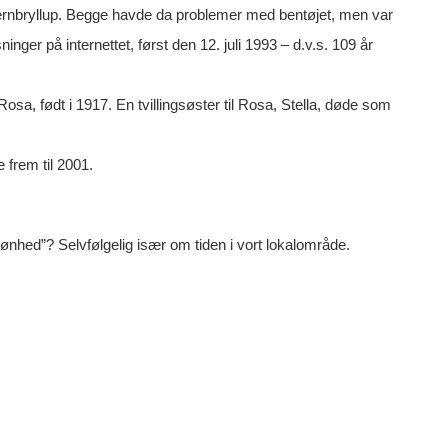
e jernbryllup. Begge havde da problemer med bentøjet, men var
ger på internettet, først den 12. juli 1993 – d.v.s. 109 år
sa, født i 1917. En tvillingsøster til Rosa, Stella, døde som
frem til 2001.
Skønhed”? Selvfølgelig især om tiden i vort lokalområde.