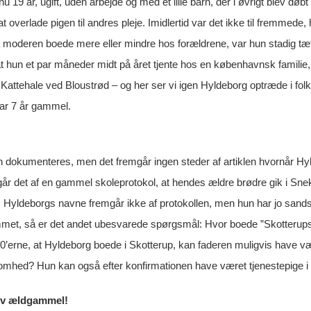
u 19 år, ugift, uden arbejde og med et lille barn, der i øvrigt blev d
at overlade pigen til andres pleje. Imidlertid var det ikke til fremmede
 moderen boede mere eller mindre hos forældrene, var hun stadig tæt
at hun et par måneder midt på året tjente hos en københavnsk familie, m
il Kattehale ved Bloustrød – og her ser vi igen Hyldeborg optræde i fo
var 7 år gammel.
 dokumenteres, men det fremgår ingen steder af artiklen hvornår Hyld
går det af en gammel skoleprotokol, at hendes ældre brødre gik i Snek
p. Hyldeborgs navne fremgår ikke af protokollen, men hun har jo sand
met, så er det andet ubesvarede spørgsmål: Hvor boede ”Skotterups
90’erne, at Hyldeborg boede i Skotterup, kan faderen muligvis have væ
omhed? Hun kan også efter konfirmationen have været tjenestepige i e
ev ældgammel!