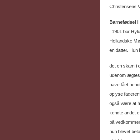
Christensens V
Barnefødsel i
I 1901 bor Hyld
Hollandske Møll
en datter. Hun 
det en skam i 
udenom ægtesk
have fået hende 
oplyse faderen
også være at hu
kendte andet 
på vedkommend
hun blevet beta