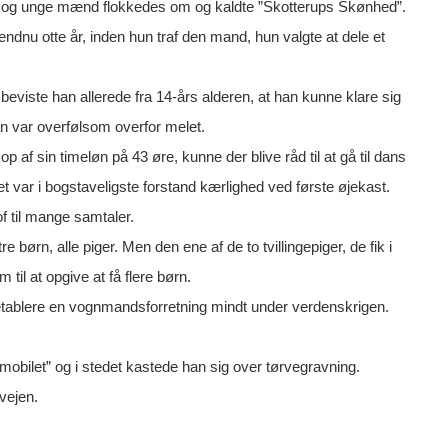
e og unge mænd flokkedes om og kaldte ”Skotterups Skønhed”.
ndnu otte år, inden hun traf den mand, hun valgte at dele et
beviste han allerede fra 14-års alderen, at han kunne klare sig
an var overfølsom overfor melet.
p af sin timeløn på 43 øre, kunne der blive råd til at gå til dans
 var i bogstaveligste forstand kærlighed ved første øjekast.
of til mange samtaler.
e børn, alle piger. Men den ene af de to tvillingepiger, de fik i
til at opgive at få flere børn.
t etablere en vognmandsforretning mindt under verdenskrigen.
mobilet” og i stedet kastede han sig over tørvegravning.
vejen.