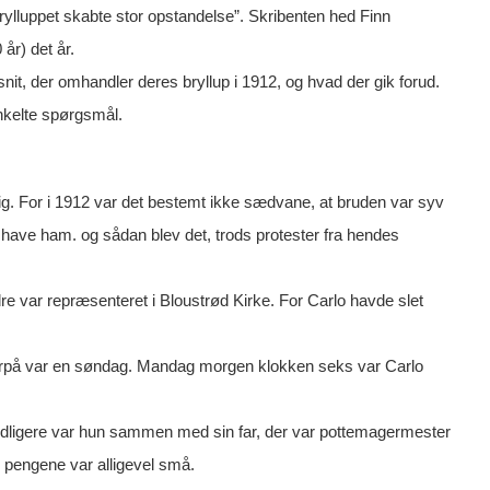
rylluppet skabte stor opstandelse”. Skribenten hed Finn
år) det år.
fsnit, der omhandler deres bryllup i 1912, og hvad der gik forud.
enkelte spørgsmål.
sig. For i 1912 var det bestemt ikke sædvane, at bruden var syv
have ham. og sådan blev det, trods protester fra hendes
e var repræsenteret i Bloustrød Kirke. For Carlo havde slet
 derpå var en søndag. Mandag morgen klokken seks var Carlo
 tidligere var hun sammen med sin far, der var pottemagermester
n pengene var alligevel små.