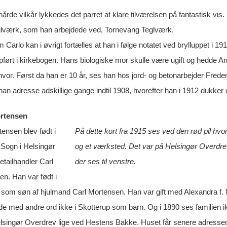
hårde vilkår lykkedes det parret at klare tilværelsen på fantastisk v
eglværk, som han arbejdede ved, Tornevang Teglværk.
 Carlo kan i øvrigt fortælles at han i følge notatet ved brylluppet i
pført i kirkebogen. Hans biologiske mor skulle være ugift og hedde An
 hvor. Først da han er 10 år, ses han hos jord- og betonarbejder Fred
han adresse adskillige gange indtil 1908, hvorefter han i 1912 dukker 
rtensen
ensen blev født i
På dette kort fra 1915 ses ved den rød pil hv
 Sogn i Helsingør
og et værksted. Det var på Helsingør Overdre
etailhandler Carl
der ses til venstre.
n. Han var født i
 som søn af hjulmand Carl Mortensen. Han var gift med Alexandra f. M
e med andre ord ikke i Skotterup som barn. Og i 1890 ses familien i
singør Overdrev lige ved Hestens Bakke. Huset får senere adresse