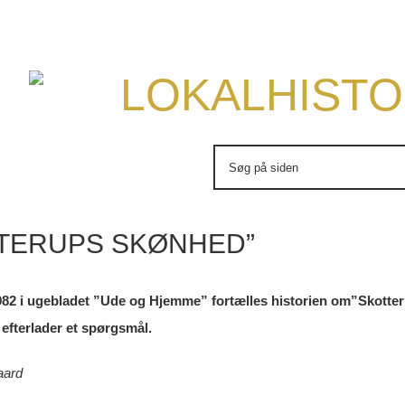
LOKALHISTO
Søg
efter:
TERUPS SKØNHED”
i 1982 i ugebladet ”Ude og Hjemme” fortælles historien om”Skot
efterlader et spørgsmål.
aard