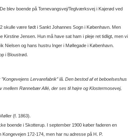
is. De blev boende på Tornevangsvej/Teglværksvej i Kajerød ved
 1912 skulle være født i Sankt Johannes Sogn i København. Men
e Kirstine Jensen. Hun må have sat ham i pleje ret tidligt, men vi
erik Nielsen og hans hustru Inger i Møllegade i København.
op i Bloustrød.
or ”Kongevejens Lervarefabrik” lå. Den bestod af et beboelseshus
v mellem Rønnebær Allé, der ses til højre og Klostermosevej,
øller (f. 1863).
kke boende i Skotterup. I september 1900 køber faderen en
n Kongevejen 172-174, men har nu adresse på H. P.