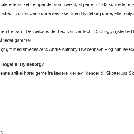
e citerede artikel fremgår det som nævnt, at parret i 1982 kunne fejr
friske. Hvornår Carlo døde ses ikke, men Hyldeborg døde, efter oplysnin
en tre børn. Den ældste, der hed Karl var født i 1912 og yngste hed Ro
måneder gammel.
rigt gift med smedesvend André Anthony i København – og hun levede 
noget til Hyldeborg?
denne artikel hører gerne fra læsere, der evt. kender til ”Skotterups 
25