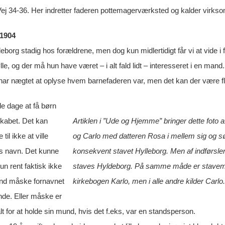
ej 34-36. Her indretter faderen pottemagerværksted og kalder virks
 1904
eborg stadig hos forældrene, men dog kun midlertidigt får vi at vide i
e, og der må hun have været – i alt fald lidt – interesseret i en mand. 
har nægtet at oplyse hvem barnefaderen var, men det kan der være fler
de dage at få børn
abet. Det kan
Artiklen i ”Ude og Hjemme” bringer dette foto a
til ikke at ville
og Carlo med datteren Rosa i mellem sig og søn
s navn. Det kunne
konsekvent stavet Hylleborg. Men af indførslen
n rent faktisk ikke
staves Hyldeborg. På samme måde er stavemåden
end måske fornavnet
kirkebogen Karlo, men i alle andre kilder Carlo.
e. Eller måske er
lt for at holde sin mund, hvis det f.eks, var en standsperson.