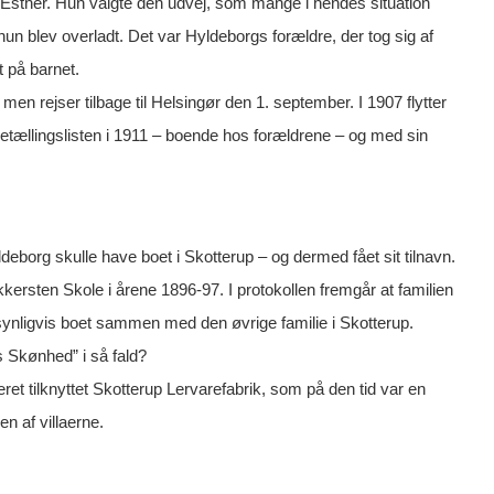
øbt Esther. Hun valgte den udvej, som mange i hendes situation
, hun blev overladt. Det var Hyldeborgs forældre, der tog sig af
 på barnet.
en rejser tilbage til Helsingør den 1. september. I 1907 flytter
lketællingslisten i 1911 – boende hos forældrene – og med sin
eborg skulle have boet i Skotterup – og dermed fået sit tilnavn.
kersten Skole i årene 1896-97. I protokollen fremgår at familien
synligvis boet sammen med den øvrige familie i Skotterup.
 Skønhed” i så fald?
ret tilknyttet Skotterup Lervarefabrik, som på den tid var en
n af villaerne.