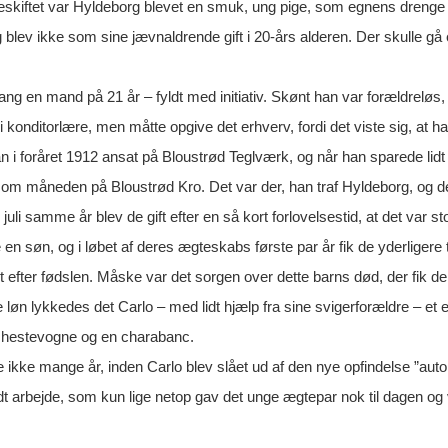
skiftet var Hyldeborg blevet en smuk, ung pige, som egnens dreng
lev ikke som sine jævnaldrende gift i 20-års alderen. Der skulle gå e
ng en mand på 21 år – fyldt med initiativ. Skønt han var forældreløs, 
 konditorlære, men måtte opgive det erhverv, fordi det viste sig, at h
an i foråret 1912 ansat på Bloustrød Teglværk, og når han sparede lidt o
 om måneden på Bloustrød Kro. Det var der, han traf Hyldeborg, og det
juli samme år blev de gift efter en så kort forlovelsestid, at det var st
e en søn, og i løbet af deres ægteskabs første par år fik de yderligere tr
 efter fødslen. Måske var det sorgen over dette barns død, der fik dem 
e løn lykkedes det Carlo – med lidt hjælp fra sine svigerforældre – e
 hestevogne og en charabanc.
ikke mange år, inden Carlo blev slået ud af den nye opfindelse ”auto
dt arbejde, som kun lige netop gav det unge ægtepar nok til dagen og 