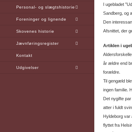
I ugebladet ”U
Personal- og slægtshistorie
Sandberg, og an
Foreninger og lignende
Den interessant
Afsnittet, der 
Skovenes historie
Jævnføringsregister
Artiklen i uge
Aldersforskelle
Kontakt
år ældre end b
Udgivelser
forældre.
Til gengæld bl
ingen familie.
Det nygifte pa
atter i fuldt s
Hyldeborg var 
flyttet fra Hel