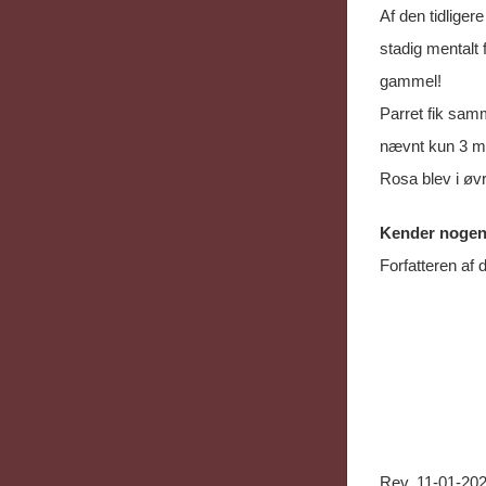
Af den tidliger
stadig mentalt 
gammel!
Parret fik samm
nævnt kun 3 
Rosa blev i øv
Kender nogen 
Forfatteren af 
Rev. 11-01-20