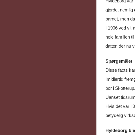
Hyldeborg var n
gjorde, nemlig 
barnet, men da
I 1906 ved vi, 
hele familien t
datter, der nu 
Spørgsmålet
Disse facts kan
Imidlertid frem
bor i Skotteru
Uanset tidsrum
Hvis det var i 
betydelig virks
Hyldeborg bl