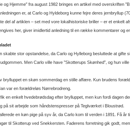
de og Hjemme” fra august 1982 bringes en artikel med overskriften ”B
ledningen er, at Carlo og Hyldeborg kunne fejre deres jernbryllup (70 
e del af artiklen – set med vore lokalhistoriske briller – er et enkelt a
gengives her, giver imidlertid anledning til en række kommentarer og 
bladet
n skabte stor opstandelse, da Carlo og Hylleborg besluttede at gifte 
rudgommen. Men Carlo ville have ”Skotterups Skønhed”, og hun ville 
ev brylluppet en skøn sommerdag en stille affære. Kun brudens forældr
 Han var en forældreløs Nørrebrodreng.
r fik en enkelt hvedebrødsdag efter brylluppet, men kun fordi dagen
ving på sit arbejde som håndstenspresser på Teglværket i Bloustrød.
allerede en køn pige på syv år, da Carlo kom til verden i 1891. Få år
singør til Skotterup ved Snekkersten. Faderens forretning gik godt, me