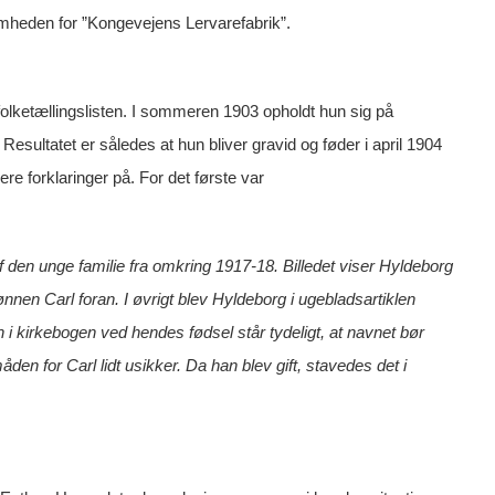
omheden for ”Kongevejens Lervarefabrik”.
 folketællingslisten. I sommeren 1903 opholdt hun sig på
Resultatet er således at hun bliver gravid og føder i april 1904
e forklaringer på. For det første var
f den unge familie fra omkring 1917-18. Billedet viser Hyldeborg
nen Carl foran. I øvrigt blev Hyldeborg i ugebladsartiklen
 i kirkebogen ved hendes fødsel står tydeligt, at navnet bør
 for Carl lidt usikker. Da han blev gift, stavedes det i