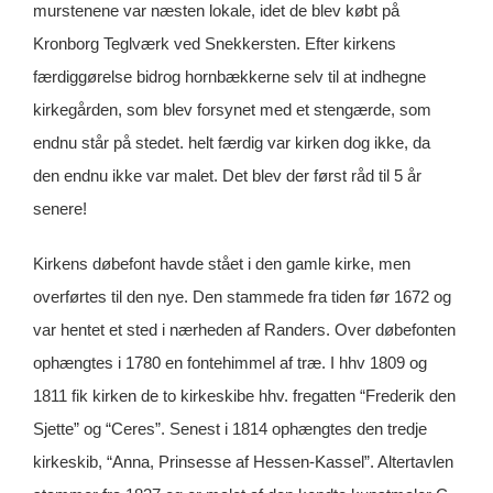
murstenene var næsten lokale, idet de blev købt på
Kronborg Teglværk ved Snekkersten. Efter kirkens
færdiggørelse bidrog hornbækkerne selv til at indhegne
kirkegården, som blev forsynet med et stengærde, som
endnu står på stedet. helt færdig var kirken dog ikke, da
den endnu ikke var malet. Det blev der først råd til 5 år
senere!
Kirkens døbefont havde stået i den gamle kirke, men
overførtes til den nye. Den stammede fra tiden før 1672 og
var hentet et sted i nærheden af Randers. Over døbefonten
ophængtes i 1780 en fontehimmel af træ. I hhv 1809 og
1811 fik kirken de to kirkeskibe hhv. fregatten “Frederik den
Sjette” og “Ceres”. Senest i 1814 ophængtes den tredje
kirkeskib, “Anna, Prinsesse af Hessen-Kassel”. Altertavlen