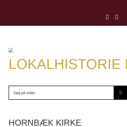
Skip
to
content
LOKALHISTORIE
Søg
efter:
HORNBÆK KIRKE