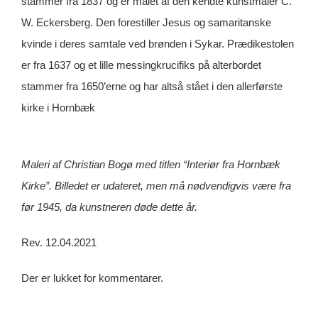
stammer fra 1837 og er malet af den kendte kunstmaler C.
W. Eckersberg. Den forestiller Jesus og samaritanske
kvinde i deres samtale ved brønden i Sykar. Prædikestolen
er fra 1637 og et lille messingkrucifiks på alterbordet
stammer fra 1650’erne og har altså stået i den allerførste
kirke i Hornbæk
Maleri af Christian Bogø med titlen “Interiør fra Hornbæk
Kirke”. Billedet er udateret, men må nødvendigvis være fra
før 1945, da kunstneren døde dette år.
Rev. 12.04.2021
Der er lukket for kommentarer.