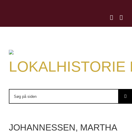
Skip
to
content
LOKALHISTORIE
Søg
efter:
JOHANNESSEN, MARTHA