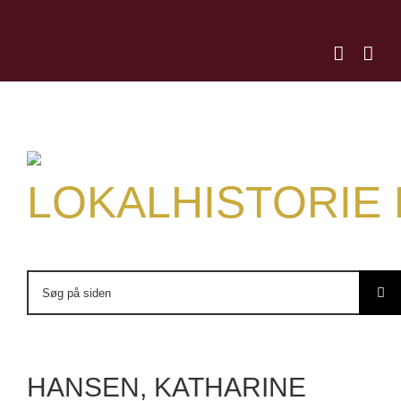
Skip
to
content
LOKALHISTORIE
Søg
efter:
HANSEN, KATHARINE