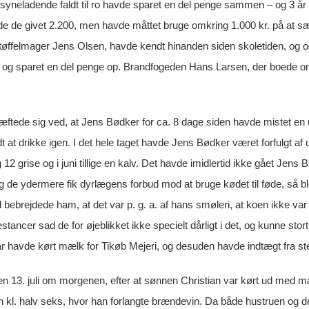
syneladende faldt til ro havde sparet en del penge sammen – og 3 år ti
de de givet 2.200, men havde måttet bruge omkring 1.000 kr. på at sæ
øffelmager Jens Olsen, havde kendt hinanden siden skoletiden, og også
, og sparet en del penge op. Brandfogeden Hans Larsen, der boede 
tede sig ved, at Jens Bødker for ca. 8 dage siden havde mistet en ua
 at drikke igen. I det hele taget havde Jens Bødker været forfulgt af 
 12 grise og i juni tillige en kalv. Det havde imidlertid ikke gået Jens
og de ydermere fik dyrlægens forbud mod at bruge kødet til føde, så 
 bebrejdede ham, at det var p. g. a. af hans smøleri, at koen ikke va
stancer sad de for øjeblikket ikke specielt dårligt i det, og kunne stor
år havde kørt mælk for Tikøb Mejeri, og desuden havde indtægt fra s
n 13. juli om morgenen, efter at sønnen Christian var kørt ud med 
kl. halv seks, hvor han forlangte brændevin. Da både hustruen og d