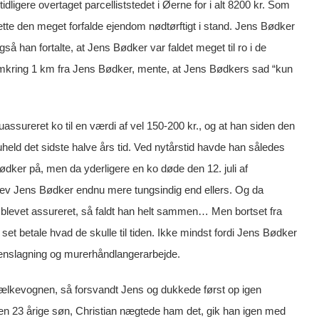
dligere overtaget parcelliststedet i Øerne for i alt 8200 kr. Som
tte den meget forfalde ejendom nødtørftigt i stand. Jens Bødker
 han fortalte, at Jens Bødker var faldet meget til ro i de
omkring 1 km fra Jens Bødker, mente, at Jens Bødkers sad “kun
ssureret ko til en værdi af vel 150-200 kr., og at han siden den
uheld det sidste halve års tid. Ved nytårstid havde han således
 Bødker på, men da yderligere en ko døde den 12. juli af
blev Jens Bødker endnu mere tungsindig end ellers. Og da
r blevet assureret, så faldt han helt sammen… Men bortset fra
t set betale hvad de skulle til tiden. Ikke mindst fordi Jens Bødker
tenslagning og murerhåndlangerarbejde.
mælkevognen, så forsvandt Jens og dukkede først op igen
en 23 årige søn, Christian nægtede ham det, gik han igen med