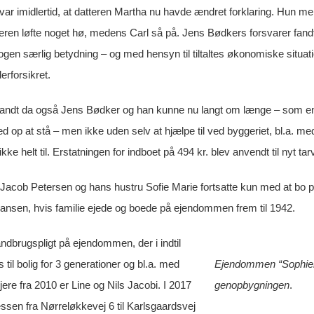
e var imidlertid, at datteren Martha nu havde ændret forklaring. Hun
eren løfte noget hø, medens Carl så på. Jens Bødkers forsvarer fandt 
en særlig betydning – og med hensyn til tiltaltes økonomiske situatio
erforsikret.
ifandt da også Jens Bødker og han kunne nu langt om længe – som en 
ted op at stå – men ikke uden selv at hjælpe til ved byggeriet, bl.a.
ikke helt til. Erstatningen for indboet på 494 kr. blev anvendt til nyt tarv
Jacob Petersen og hans hustru Sofie Marie fortsatte kun med at bo 
ansen, hvis familie ejede og boede på ejendommen frem til 1942.
ndbrugspligt på ejendommen, der i indtil
til bolig for 3 generationer og bl.a. med
Ejendommen “Sophienbo
ere fra 2010 er Line og Nils Jacobi. I 2017
genopbygningen
.
sen fra Nørreløkkevej 6 til Karlsgaardsvej