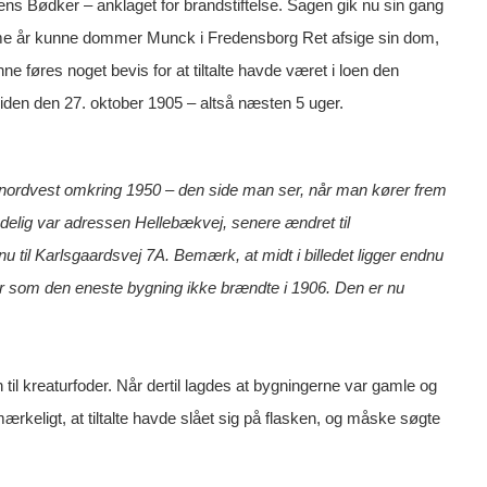
 Jens Bødker – anklaget for brandstiftelse. Sagen gik nu sin gang
mme år kunne dommer Munck i Fredensborg Ret afsige sin dom,
e føres noget bevis for at tiltalte havde været i loen den
iden den 27. oktober 1905 – altså næsten 5 uger.
 nordvest omkring 1950 – den side man ser, når man kører frem
delig var adressen Hellebækvej, senere ændret til
u til Karlsgaardsvej 7A. Bemærk, at midt i billedet ligger endnu
 der som den eneste bygning ikke brændte i 1906. Den er nu
til kreaturfoder. Når dertil lagdes at bygningerne var gamle og
ærkeligt, at tiltalte havde slået sig på flasken, og måske søgte