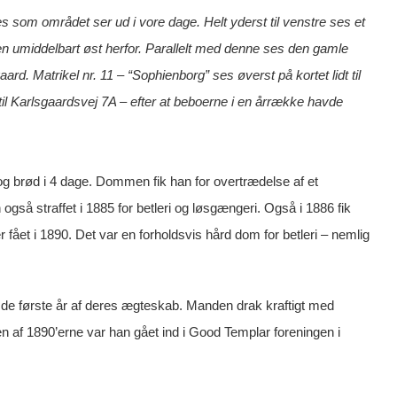
 som området ser ud i vore dage. Helt yderst til venstre ses et
 umiddelbart øst herfor. Parallelt med denne ses den gamle
d. Matrikel nr. 11 – “Sophienborg” ses øverst på kortet lidt til
il Karlsgaardsvej 7A – efter at beboerne i en årrække havde
 og brød i 4 dage. Dommen fik han for overtrædelse af et
også straffet i 1885 for betleri og løsgængeri. Også i 1886 fik
t i 1890. Det var en forholdsvis hård dom for betleri – nemlig
t de første år af deres ægteskab. Manden drak kraftigt med
en af 1890’erne var han gået ind i Good Templar foreningen i