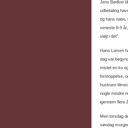
Jens Bødker til
udbetaling hav
og hans nabo, t
seneste 8-9 år
sløjt i det”.
Hans Larsen hæf
dag var begyndt
mistet en ko og
forstoppelse, 
hustruen tilmed
nogle mindre re
igennem flere 
Men torsdag de
søndag morgen 