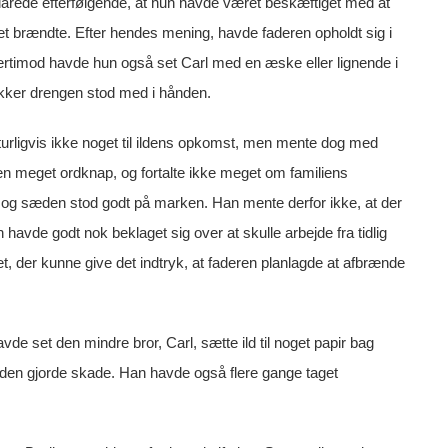
larede efterfølgende, at hun havde været beskæftiget med at
t brændte. Efter hendes mening, havde faderen opholdt sig i
ærtimod havde hun også set Carl med en æske eller lignende i
kker drengen stod med i hånden.
turligvis ikke noget til ildens opkomst, men mente dog med
en meget ordknap, og fortalte ikke meget om familiens
t, og sæden stod godt på marken. Han mente derfor ikke, at der
avde godt nok beklaget sig over at skulle arbejde fra tidlig
oget, der kunne give det indtryk, at faderen planlagde at afbrænde
vde set den mindre bror, Carl, sætte ild til noget papir bag
den gjorde skade. Han havde også flere gange taget