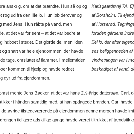
e anskrig, om at det brændte. Hun så op og
Karlsgaardsvej 7A. E
 røg ud fra den lille lo. Hun løb derover og
af Borsholm. Til eje
g med Jens. Hun råbte på vand, men
af Horserød. Tegning
 at det var for sent – at det var bedre at
foruden gårdens indre
 indboet i stedet. Det gjorde de, men ilden
lilel lo, der efter si
t og snart var hele ejendommen, der havde
ses beliggenheden af 
tage, omsluttet af flammer. I mellemtiden
vindretningen var i m
boer kommen til hjælp og havde reddet
beskadiget af vand, de
og dyr ud fra ejendommen.
mst mente Jens Bødker, at det var hans 2½-årige dattersøn, Carl, d
ikker i hånden samtidig med, at han opdagede branden. Carl havde l
le de øvrige tilstedeværende på ejendommen denne morgen havde imid
drengen tidligere adskillige gange havde været tiltrukket af tændsti