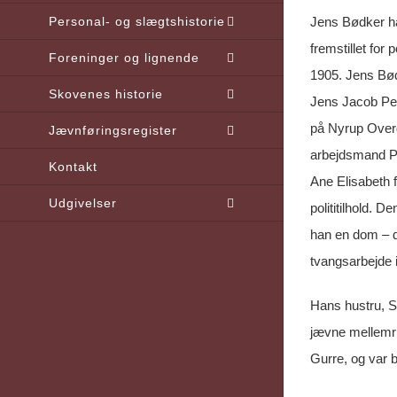
Personal- og slægtshistorie
Jens Bødker h
fremstillet for p
Foreninger og lignende
1905. Jens Bød
Skovenes historie
Jens Jacob Pet
på Nyrup Over
Jævnføringsregister
arbejdsmand Pe
Kontakt
Ane Elisabeth f
Udgivelser
polititilhold. 
han en dom – d
tvangsarbejde 
Hans hustru, S
jævne mellemrum
Gurre, og var 