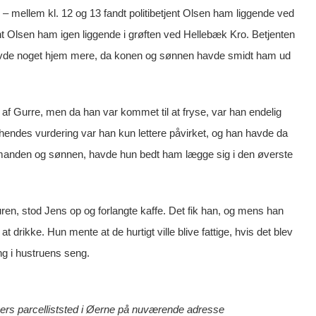
mellem kl. 12 og 13 fandt politibetjent Olsen ham liggende ved
ent Olsen ham igen liggende i grøften ved Hellebæk Kro. Betjenten
avde noget hjem mere, da konen og sønnen havde smidt ham ud
n af Gurre, men da han var kommet til at fryse, var han endelig
hendes vurdering var han kun lettere påvirket, og han havde da
 manden og sønnen, havde hun bedt ham lægge sig i den øverste
en, stod Jens op og forlangte kaffe. Det fik han, og mens han
drikke. Hun mente at de hurtigt ville blive fattige, hvis det blev
ng i hustruens seng.
ers parcelliststed i Øerne på nuværende adresse