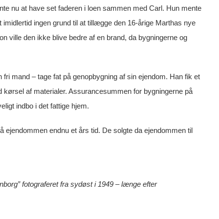
 mente nu at have set faderen i loen sammen med Carl. Hun mente
imidlertid ingen grund til at tillægge den 16-årige Marthas nye
n ville den ikke blive bedre af en brand, da bygningerne og
fri mand – tage fat på genopbygning af sin ejendom. Han fik et
 med kørsel af materialer. Assurancesummen for bygningerne på
eligt indbo i det fattige hjem.
på ejendommen endnu et års tid. De solgte da ejendommen til
rg” fotograferet fra sydøst i 1949 – længe efter