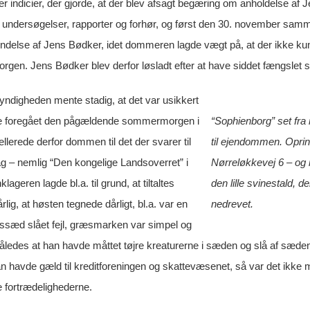
der indicier, der gjorde, at der blev afsagt begæring om anholdelse af
 undersøgelser, rapporter og forhør, og først den 30. november sa
endelse af Jens Bødker, idet dommeren lagde vægt på, at der ikke kunn
gen. Jens Bødker blev derfor løsladt efter at have siddet fængslet s
digheden mente stadig, at det var usikkert
e foregået den pågældende sommermorgen i
“Sophienborg” set fra
lerede derfor dommen til det der svarer til
til ejendommen. Oprin
ag – nemlig “Den kongelige Landsoverret” i
Nørreløkkevej 6 – og n
ageren lagde bl.a. til grund, at tiltaltes
den lille svinestald,
lig, at høsten tegnede dårligt, bl.a. var en
nedrevet.
ngssæd slået fejl, græsmarken var simpel og
åledes at han havde måttet tøjre kreaturerne i sæden og slå af sæden 
an havde gæld til kreditforeningen og skattevæsenet, så var det ikke m
e fortrædelighederne.