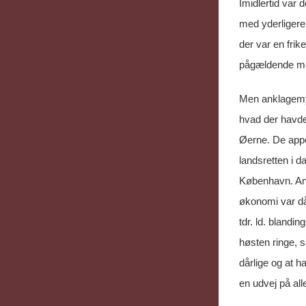
Imidlertid var 
med yderligere
der var en frik
pågældende mor
Men anklagemyn
hvad der havd
Øerne. De appel
landsretten i d
København. Ankl
økonomi var dår
tdr. ld. blandi
høsten ringe, s
dårlige og at h
en udvej på all