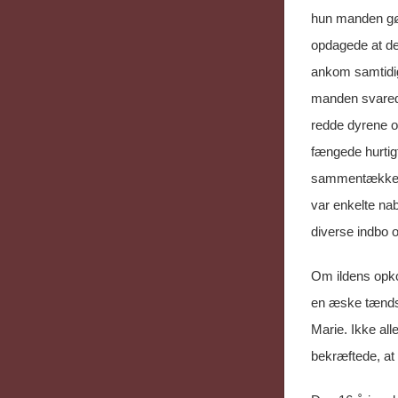
hun manden gør
opdagede at det
ankom samtidi
manden svarede,
redde dyrene og
fængede hurtig
sammentækkede 
var enkelte na
diverse indbo 
Om ildens opko
en æske tændst
Marie. Ikke al
bekræftede, at 