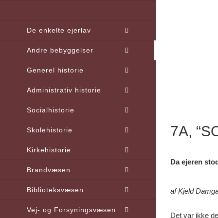
Skip
to
De enkelte ejerlav
content
Andre bebyggelser
Generel historie
Administrativ historie
Socialhistorie
7A, “
Skolehistorie
Kirkehistorie
Da ejeren stod
Brandvæsen
Biblioteksvæsen
af Kjeld Damg
Vej- og Forsyningsvæsen
Det var ikke d