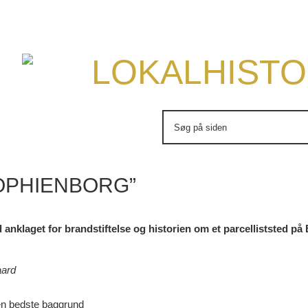
LOKALHISTO
Søg
efter:
SOPHIENBORG”
 anklaget for brandstiftelse og
historien om et parcelliststed p
aard
en bedste baggrund