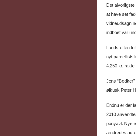
Det alvorligst
at have set fad
vidneudsagn nog
indboet var und
Landsretten fr
nyt parcellists
4.250 kr. rakte 
Jens “Bødker” 
ølkusk Peter H
Endnu er der la
2010 anvendtes 
ponyavl. Nye ej
ændredes adres