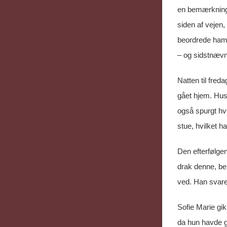
en bemærkning 
siden af vejen,
beordrede ham
– og sidstnævn
Natten til fred
gået hjem. Hus
også spurgt hv
stue, hvilket h
Den efterfølge
drak denne, beb
ved. Han svare
Sofie Marie gik 
da hun havde gi