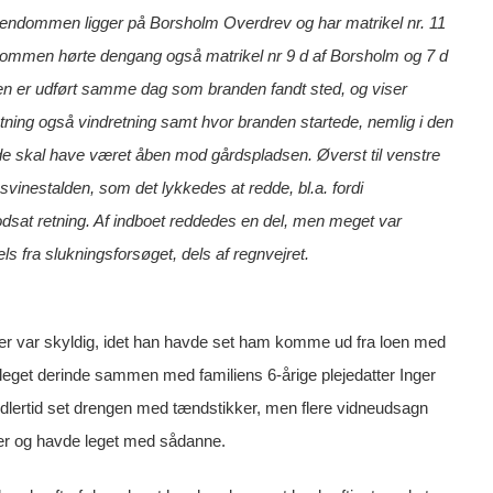
jendommen ligger på Borsholm Overdrev og har matrikel nr. 11
ndommen hørte dengang også matrikel nr 9 d af Borsholm og 7 d
en er udført samme dag som branden fandt sted, og viser
tning også vindretning samt hvor branden startede, nemlig i den
gende skal have været åben mod gårdspladsen. Øverst til venstre
svinestalden, som det lykkedes at redde, bl.a. fordi
odsat retning. Af indboet reddedes en del, men meget var
ls fra slukningsforsøget, dels af regnvejret.
er var skyldig, idet han havde set ham komme ud fra loen med
eget derinde sammen med familiens 6-årige plejedatter Inger
lertid set drengen med tændstikker, men flere vidneudsagn
kker og havde leget med sådanne.