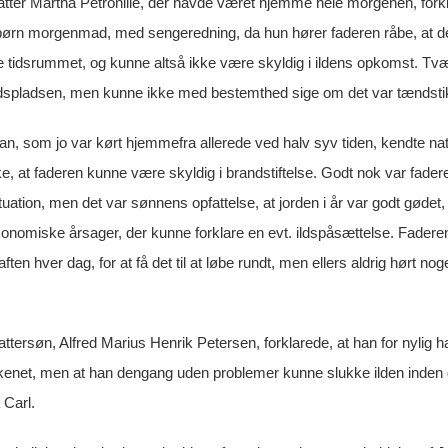
atter Martha Petronille, der havde været hjemme hele morgenen, fork
børn morgenmad, med sengeredning, da hun hører faderen råbe, at de
le tidsrummet, og kunne altså ikke være skyldig i ildens opkomst. Tv
dspladsen, men kunne ikke med bestemthed sige om det var tændsti
an, som jo var kørt hjemmefra allerede ved halv syv tiden, kendte na
e, at faderen kunne være skyldig i brandstiftelse. Godt nok var fader
uation, men det var sønnens opfattelse, at jorden i år var godt gøde
omiske årsager, der kunne forklare en evt. ildspåsættelse. Faderen h
aften hver dag, for at få det til at løbe rundt, men ellers aldrig hørt n
ttersøn, Alfred Marius Henrik Petersen, forklarede, at han for nylig ha
kenet, men at han dengang uden problemer kunne slukke ilden inden 
 Carl.