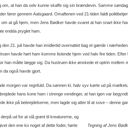
om, at han da selv kunne skaffe sig sin brændevin. Samme søndag – 
 der fører gennem Aalsgaard. Omaftenen ved 21-tiden faldt politibetj
 om at gå hjem, men Jens Bødker havde svaret at han snart ikke h
te endda pryglet ham.
ag den 21. juli havde han imidlertid overnattet bag et gærde i nærhede
truen havde hørt ham komme listende hjem ved halv fire tiden. Efter 
or han måtte lægge sig. Da hustruen ikke ønskede et optrin mellem
an da også havde gjort.
nde morgen var regnfuld. Da sønnen kl. halv syv kørte ud på mælketur
rejdede hans kone ham i strenge vendinger, at han igen var begyndt at 
de ikke på bebrejdelserne, men lagde sig atter til at sove – denne ga
derpå ud for at slå grønt til kreaturerne, og
vet den ene ko noget af dette foder, hørte
Tegning af Jens Bødk