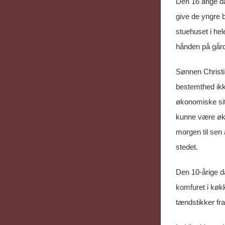
Den 16 årige d
give de yngre 
stuehuset i he
hånden på går
Sønnen Christi
bestemthed ikk
økonomiske sit
kunne være økon
morgen til sen 
stedet.
Den 10-årige da
komfuret i køk
tændstikker fra