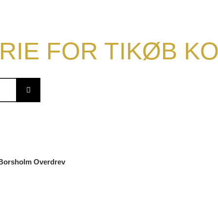
RIE FOR TIKØB 
å Borsholm Overdre
v