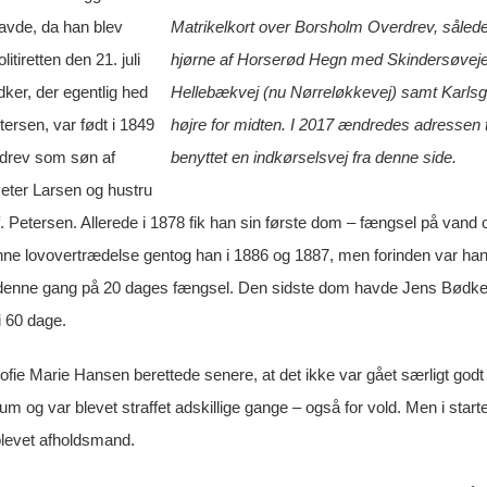
avde, da han blev
Matrikelkort over Borsholm Overdrev, således
olitiretten den 21. juli
hjørne af Horserød Hegn med Skindersøvejen
ker, der egentlig hed
Hellebækvej (nu Nørreløkkevej) samt Karlsgaar
ersen, var født i 1849
højre for midten. I 2017 ændredes adressen t
drev som søn af
benyttet en indkørselsvej fra denne side.
ter Larsen og hustru
. Petersen. Allerede i 1878 fik han sin første dom – fængsel på vand
Denne lovovertrædelse gentog han i 1886 og 1887, men forinden var han 
enne gang på 20 dages fængsel. Den sidste dom havde Jens Bødker fåe
i 60 dage.
ofie Marie Hansen berettede senere, at det ikke var gået særligt god
 og var blevet straffet adskillige gange – også for vold. Men i start
blevet afholdsmand.