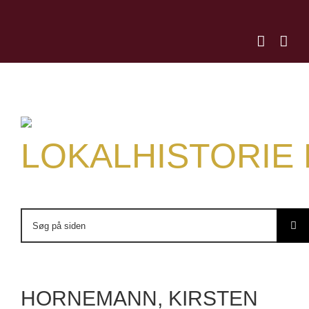
Skip
to
content
LOKALHISTORIE
Søg
efter:
HORNEMANN, KIRSTEN