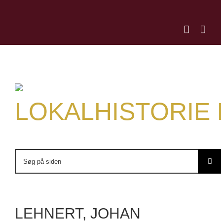
Skip
to
content
LOKALHISTORIE
Søg
efter:
LEHNERT, JOHAN