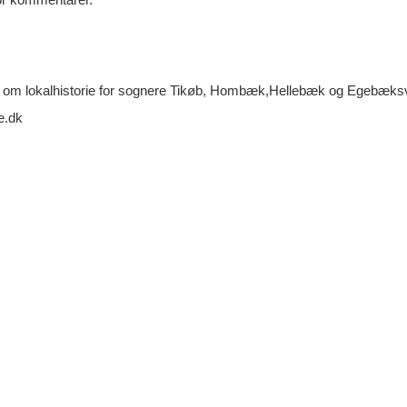
m lokalhistorie for sognere Tikøb, Hombæk,Hellebæk og Egebæksva
e.dk