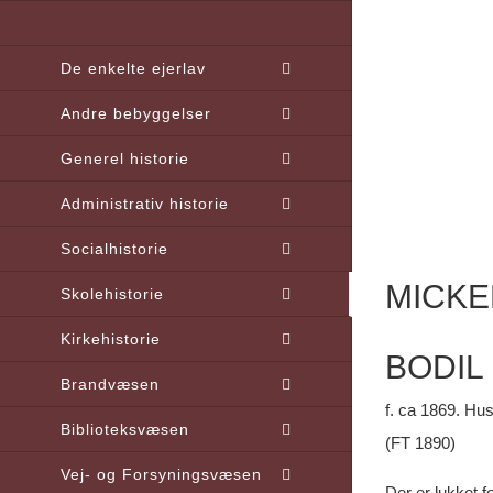
Skip
to
De enkelte ejerlav
content
Andre bebyggelser
Generel historie
Administrativ historie
Socialhistorie
MICKE
Skolehistorie
Kirkehistorie
BODIL
Brandvæsen
f. ca 1869. Hu
Biblioteksvæsen
(FT 1890)
Vej- og Forsyningsvæsen
Der er lukket 