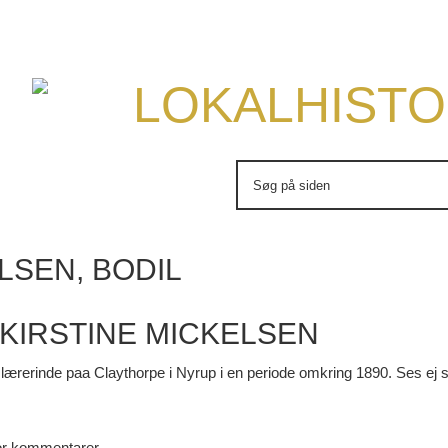
LOKALHISTO
Søg
efter:
LSEN, BODIL
 KIRSTINE MICKELSEN
slærerinde paa Claythorpe i Nyrup i en periode omkring 1890. Ses ej
for kommentarer.