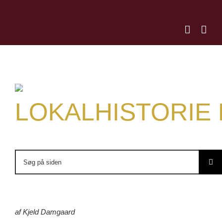
Skip
to
content
LOKALHISTORIE
Søg
efter:
af Kjeld Damgaard