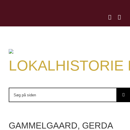
Skip
to
content
LOKALHISTORIE
Søg
efter:
GAMMELGAARD, GERDA