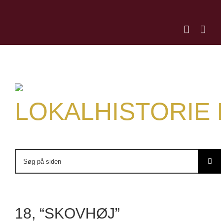
Skip
to
content
LOKALHISTORIE
Søg
efter:
18, “SKOVHØJ”