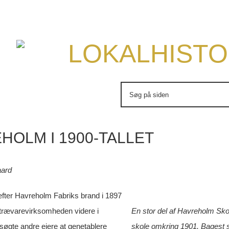
LOKALHISTO
Søg
efter:
HOLM I 1900-TALLET
aard
efter Havreholm Fabriks brand i 1897
 trævarevirksomheden videre i
En stor del af Havreholm Skol
søgte andre ejere at genetablere
skole omkring 1901. Bagest s