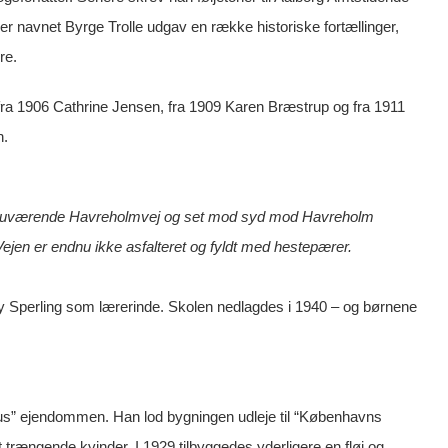
der navnet Byrge Trolle udgav en række historiske fortællinger,
re.
 fra 1906 Cathrine Jensen, fra 1909 Karen Bræstrup og fra 1911
n.
n nuværende Havreholmvej og set mod syd mod Havreholm
ejen er endnu ikke asfalteret og fyldt med hestepærer.
ny Sperling som lærerinde. Skolen nedlagdes i 1940 – og børnene
us” ejendommen. Han lod bygningen udleje til “Københavns
trængende kvinder. I 1929 tilbyggedes yderligere en fløj og