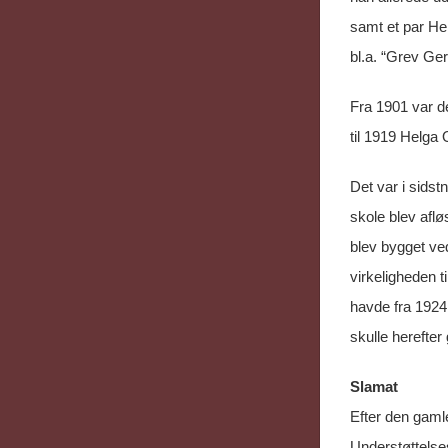
samt et par Hel
bl.a. “Grev Ge
Fra 1901 var d
til 1919 Helga 
Det var i sids
skole blev afl
blev bygget ve
virkeligheden t
havde fra 1924
skulle herefter 
Slamat
Efter den gaml
Understøttelse