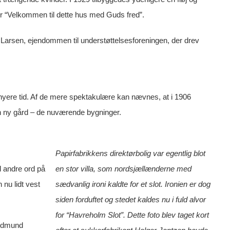
for “Velkommen til dette hus med Guds fred”.
 Larsen, ejendommen til understøttelsesforeningen, der drev
nyere tid. Af de mere spektakulære kan nævnes, at i 1906
n ny gård – de nuværende bygninger.
Papirfabrikkens direktørbolig var egentlig blot
 andre ord på
en stor villa, som nordsjællænderne med
nu lidt vest
sædvanlig ironi kaldte for et slot. Ironien er dog
siden forduftet og stedet kaldes nu i fuld alvor
for “Havreholm Slot”. Dette foto blev taget kort
Gudmund