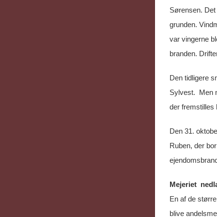
Sørensen. Det 
grunden. Vindm
var vingerne bl
branden. Drifte
Den tidligere s
Sylvest. Men na
der fremstilles
Den 31. oktobe
Ruben, der bor
ejendomsbranch
Mejeriet ned
En af de størr
blive andelsme