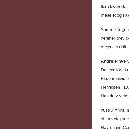
flere leverede 
mejeriet og sal
Samme år genåb
herefter drev 
mejeriets drift.
Andre erhverv
Det var ikke k
Eksempelvis ble
Henriksen i 190
Han drev virk
hustru, Anna, 
af kravetøj sam
Havreholm Cem