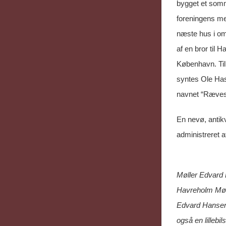
bygget et somm
foreningens m
næste hus i omr
af en bror til
København. Til
syntes Ole Hasl
navnet “Rævesk
En nevø, antikv
administreret 
Møller Edvard
Havreholm Møll
Edvard Hansen 
også en lillebi