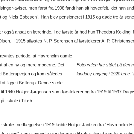
singør-aviser, men først fra 1908 fandt han sit hovedfelt, idet han un
rt og Niels Ebbesen”. Han blev pensioneret i 1915 og døde tre år sene
er også ansat en lærerinde. I de første år hed hun Theodora Kolding,
Olsen. I 1915 afløstes N. P. Sørensen af førstelærer A. P. Christense
tnævntes periode, at Havreholm gamle
øst af en ny og mere moderne. Det
Fotografen har stået på de
d Bøtterupvejen og kom således i
landsby engang i 1920’erne. V
il at ligge i Bøtterup. Denne skole
 til 1940 Holger Jørgensen som førstelærer og fra 1919 til 1937 Dag
gå i skole i Tikøb.
e skoles nedlæggelse i 1919 købte Holger Jantzen fra “Havreholm H
sforening”, som anvendte ejendommen til rekreationshjem for værdigt 