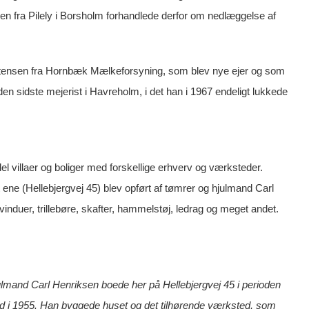
ansen fra Pilely i Borsholm forhandlede derfor om nedlæggelse af
stensen fra Hornbæk Mælkeforsyning, som blev nye ejer og som
 sidste mejerist i Havreholm, i det han i 1967 endeligt lukkede
 villaer og boliger med forskellige erhverv og værksteder.
 ene (Hellebjergvej 45) blev opført af tømrer og hjulmand Carl
induer, trillebøre, skafter, hammelstøj, ledrag og meget andet.
lmand Carl Henriksen boede her på Hellebjergvej 45 i perioden
død i 1955. Han byggede huset og det tilhørende værksted, som