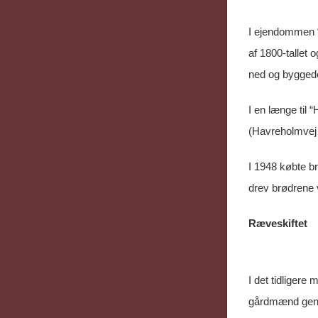
I ejendommen “
af 1800-tallet
ned og byggede
I en længe til 
(Havreholmvej 
I 1948 købte b
drev brødrene
Ræveskiftet
I det tidliger
gårdmænd genne