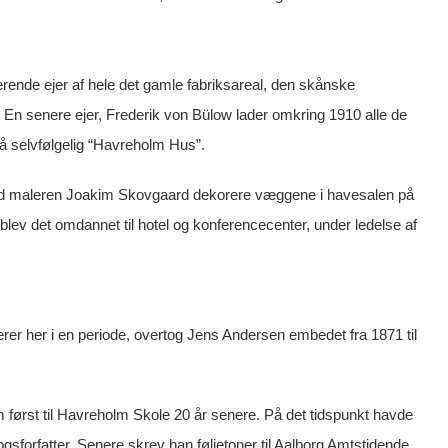
rende ejer af hele det gamle fabriksareal, den skånske
. En senere ejer, Frederik von Bülow lader omkring 1910 alle de
å selvfølgelig “Havreholm Hus”.
lod maleren Joakim Skovgaard dekorere væggene i havesalen på
 blev det omdannet til hotel og konferencecenter, under ledelse af
rer her i en periode, overtog Jens Andersen embedet fra 1871 til
først til Havreholm Skole 20 år senere. På det tidspunkt havde
gsforfatter. Senere skrev han føljetoner til Aalborg Amtstidende