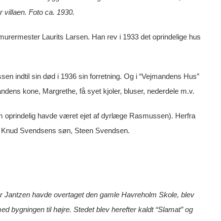
or villaen. Foto ca. 1930.
murermester Laurits Larsen. Han rev i 1933 det oprindelige hus
sen indtil sin død i 1936 sin forretning. Og i “Vejmandens Hus”
dens kone, Margrethe, få syet kjoler, bluser, nederdele m.v.
 oprindelig havde været ejet af dyrlæge Rasmussen). Herfra
af Knud Svendsens søn, Steen Svendsen.
er Jantzen havde overtaget den gamle Havreholm Skole, blev
ed bygningen til højre. Stedet blev herefter kaldt “Slamat” og