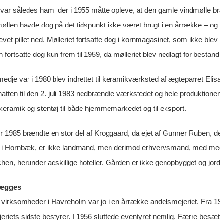
var således ham, der i 1955 måtte opleve, at den gamle vindmølle br
øllen havde dog på det tidspunkt ikke været brugt i en årrække – o
evet pillet ned. Mølleriet fortsatte dog i kornmagasinet, som ikke blev
n fortsatte dog kun frem til 1959, da mølleriet blev nedlagt for bestand
medje var i 1980 blev indrettet til keramikværksted af ægteparret Elis
tten til den 2. juli 1983 nedbrændte værkstedet og hele produktionen 
 keramik og stentøj til både hjemmemarkedet og til eksport.
r 1985 brændte en stor del af Kroggaard, da ejet af Gunner Ruben, d
 i Hornbæk, er ikke landmand, men derimod erhvervsmand, med meget 
en, herunder adskillige hoteller. Gården er ikke genopbygget og jorde
lægges
e virksomheder i Havreholm var jo i en årrække andelsmejeriet. Fra 1
jeriets sidste bestyrer. I 1956 sluttede eventyret nemlig. Færre bes