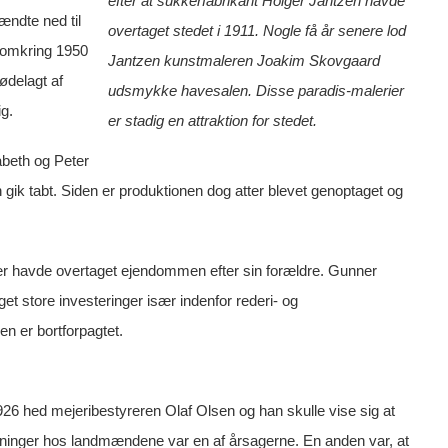
efter at sukkerfabrikant Holger Jantzen havde
ændte ned til
overtaget stedet i 1911. Nogle få år senere lod
g omkring 1950
Jantzen kunstmaleren Joakim Skovgaard
 ødelagt af
udsmykke havesalen. Disse paradis-malerier
ig.
er stadig en attraktion for stedet.
abeth og Peter
gik tabt. Siden er produktionen dog atter blevet genoptaget og
er havde overtaget ejendommen efter sin forældre. Gunner
store investeringer især indenfor rederi- og
n er bortforpagtet.
926 hed mejeribestyreren Olaf Olsen og han skulle vise sig at
ætninger hos landmændene var en af årsagerne. En anden var, at