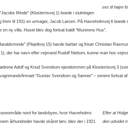
ses til højre f
Jacobs Minde” (Klosterrisvej 1) boede i slutningen
 og frem til 1911 en urmager, Jacob Larsen. På Havreholmvej 6 boede 
 en ny villa. Huset blev dog fortsat kaldt “Murerens Hus”.
“Haraldsminde” (Plejeltvej 15) havde barber og frisør Christian Rasmus
1), der har navn efter vejmand Rudolf Nielsen, kunne man hos vejman
rødrene Adolf og Knud Svendsen ejendommen på Klosterrisvej 3 (som
 vognmandsfirmaet “Gustav Svendsen og Sønner” – senere fortsat 
e moseområde nord for landsbyen, hvor Havreholms
Efter at Holg
m århundreder havde skåret tørv, blev der i 1921
den udvidet m