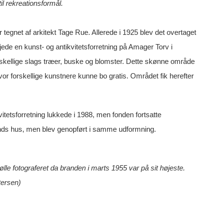
til rekreationsformål.
 tegnet af arkitekt Tage Rue. Allerede i 1925 blev det overtaget
ede en kunst- og antikvitetsforretning på Amager Torv i
kellige slags træer, buske og blomster. Dette skønne område
or forskellige kunstnere kunne bo gratis. Området fik herefter
itetsforretning lukkede i 1988, men fonden fortsatte
unds hus, men blev genopført i samme udformning.
le fotograferet da branden i marts 1955 var på sit højeste.
tersen)