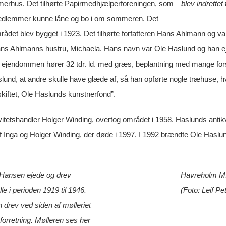
erhus. Det tilhørte Papirmedhjælperforeningen, som
blev indrettet 
edlemmer kunne låne og bo i om sommeren. Det
ådet blev bygget i 1923. Det tilhørte forfatteren Hans Ahlmann og var
 Hans Ahlmanns hustru, Michaela. Hans navn var Ole Haslund og han ej
 ejendommen hører 32 tdr. ld. med græs, beplantning med mange fors
und, at andre skulle have glæde af, så han opførte nogle træhuse, hv
iftet, Ole Haslunds kunstnerfond”.
itetshandler Holger Winding, overtog området i 1958. Haslunds antikv
af Inga og Holger Winding, der døde i 1997. I 1992 brændte Ole Hasl
 Hansen ejede og drev
Havreholm Møl
e i perioden 1919 til 1946.
(Foto: Leif Pe
drev ved siden af mølleriet
lsforretning. Mølleren ses her