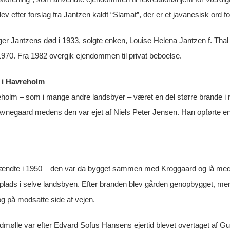
 efter forslag fra Jantzen kaldt “Slamat”, der er et javanesisk ord 
lger Jantzens død i 1933, solgte enken, Louise Helena Jantzen f. Thal
 1970. Fra 1982 overgik ejendommen til privat beboelse.
 i Havreholm
eholm – som i mange andre landsbyer – været en del større brande i 
negaard medens den var ejet af Niels Peter Jensen. Han opførte e
ændte i 1950 – den var da bygget sammen med Kroggaard og lå med
 plads i selve landsbyen. Efter branden blev gården genopbygget, men 
og på modsatte side af vejen.
mølle var efter Edvard Sofus Hansens ejertid blevet overtaget af 