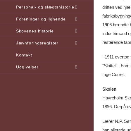
Personal- og slægtshistorie
driften ved hjæl
fabriksbygninge
Foreninger og lignende
1906 brændte b
Skovenes historie
industrimand og
resterende fab
Jævnføringsregister
Kontakt
I 1911 overtog
“Slottet”. Fami
Udgivelser
Inge Correll.
Skolen
Havreholm Skol
1896. Derpå ov
Lærer N.P. Sør
han allerede ud