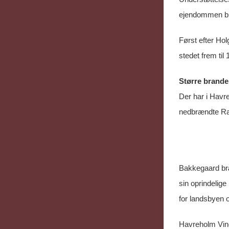
ejendommen blev
Først efter Ho
stedet frem til
Større brande
Der har i Havr
nedbrændte Rav
Bakkegaard br
sin oprindelige
for landsbyen 
Havreholm Vind