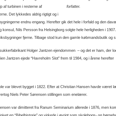
p af turbinen i resterne af
forfatter.
rne. Det lykkedes aldrig rigtigt og i
ygningerne endnu engang. Herefter gik det hele i forfald og den davæ
 konsul, Nils Persson fra Helsingborg solgte hele herligheden i 1907
riksbygninger fjerne. Tilbage stod kun den gamle købmandsbutik og s
 sukkerfabrikant Holger Jantzen ejendommen – og det er ham, der 
lien Jantzen ejede “Havreholm Slot” frem til 1984, og i årene herefter
e var blevet bygget i 1822. Efter at Christian Hansen havde været læ
ertog Niels Peter Sørensen stillingen som enelærer.
ensen var dimitteret fra Ranum Seminarium allerede i 1876, men kom 
givet en “Bibelhistorie” og virkede i øvrigt som skolebogs- og børnebo