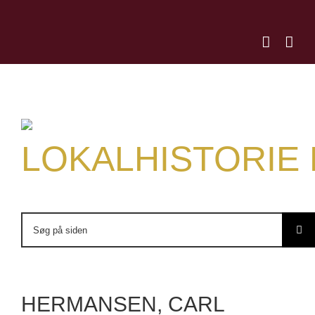
Skip
to
content
LOKALHISTORIE
Søg
efter:
HERMANSEN, CARL