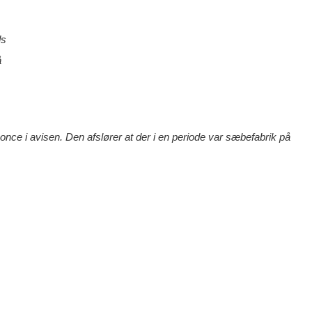
ds
å
nce i avisen. Den afslører at der i en periode var sæbefabrik på