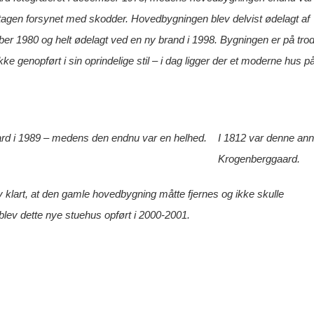
etagen forsynet med skodder. Hovedbygningen blev delvist ødelagt af
ber 1980 og helt ødelagt ved en ny brand i 1998. Bygningen er på tro
ikke genopført i sin oprindelige stil – i dag ligger der et moderne hus p
rd i 1989 – medens den endnu var en helhed.
I 1812 var denne anno
Krogenberggaard.
ev klart, at den gamle hovedbygning måtte fjernes og ikke skulle
lev dette nye stuehus opført i 2000-2001.