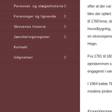
Personal- og slægtshistorie
efter at der var
blev der opfør
Foreninger og lignende
til 1760’erne,
Skovenes historie
hovedbygning, 
en skovseperat
Jævnføringsregister
Hegn.
Kontakt
Fra 1781 til 18
Udgivelser
ejendommen ski
engageret i væ
I 1964 købte T
medens jordene
Krogenberggaa