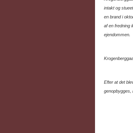
intakt og stue
en brand i okto
af en fredning 
ejendommen.
Krogenberggaa
Efter at det bl
genopbygges, b