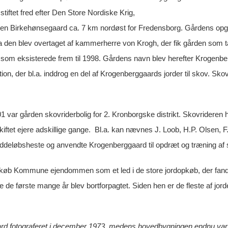
 stiftet fred efter Den Store Nordiske Krig,
t en Birkehønsegaard ca. 7 km nordøst for Fredensborg. Gårdens opg
 da den blev overtaget af kammerherre von Krogh, der fik gården som t
som eksisterede frem til 1998. Gårdens navn blev herefter Krogenberg
ion, der bl.a. inddrog en del af Krogenberggaards jorder til skov. S
01 var gården skovriderbolig for 2. Kronborgske distrikt. Skovrideren
ftet ejere adskillige gange. Bl.a. kan nævnes J. Loob, H.P. Olsen,
ddeløbsheste og anvendte Krogenberggaard til opdræt og træning af
ikøb Kommune ejendommen som et led i de store jordopkøb, der fandt 
 de første mange år blev bortforpagtet. Siden hen er de fleste af jor
rd fotograferet i december 1973, medens hovedbygningen endnu var