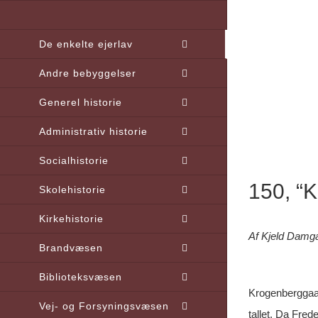
Skip
to
De enkelte ejerlav
content
Andre bebyggelser
Generel historie
Administrativ historie
Socialhistorie
150, 
Skolehistorie
Kirkehistorie
Af Kjeld Damg
Brandvæsen
Biblioteksvæsen
Krogenberggaard
Vej- og Forsyningsvæsen
tallet. Da Fred