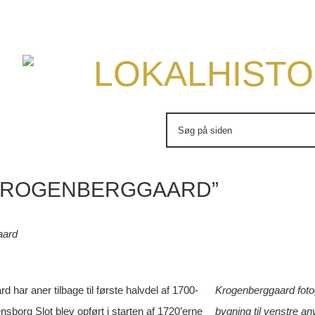
LOKALHISTO
Søg
efter:
“KROGENBERGGAARD”
aard
 har aner tilbage til første halvdel af 1700-
Krogenberggaard fotog
ensborg Slot blev opført i starten af 1720’erne
bygning til venstre a