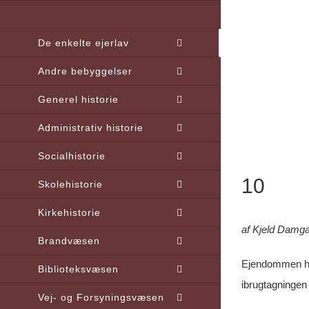
Skip
to
De enkelte ejerlav
content
Andre bebyggelser
Generel historie
Administrativ historie
Socialhistorie
10
Skolehistorie
Kirkehistorie
af Kjeld Damg
Brandvæsen
Ejendommen har
Biblioteksvæsen
ibrugtagningen
Vej- og Forsyningsvæsen