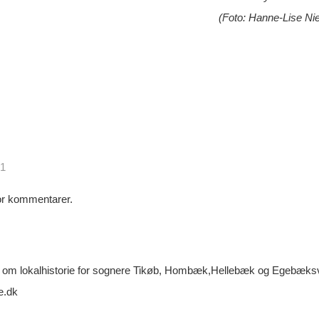
(Foto: Hanne-Lise Ni
21
for kommentarer.
m lokalhistorie for sognere Tikøb, Hombæk,Hellebæk og Egebæksva
e.dk