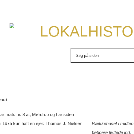
LOKALHISTO
Søg
efter:
aard
 matr. nr. 8 at, Mørdrup og har siden
 i 1975 kun haft én ejer: Thomas J. Nielsen
Rækkehuset i midten e
beboere flyttede ind.