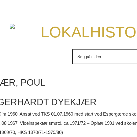
LOKALHISTO
Søg
efter:
ÆR, POUL
 GERHARDT DYEKJÆR
 Dim 1960. Ansat ved TKS 01.07.1960 med start ved Espergærde skole
11.08.1967. Viceinspektør smstd. ca 1971/72 – Ophør 1991 ved skole
1969/70, HKS 1970/71-1979/80)