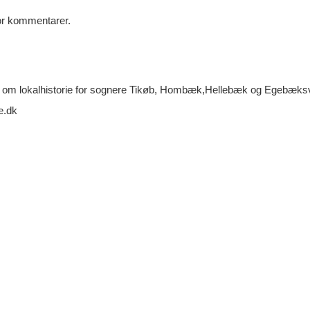
for kommentarer.
m lokalhistorie for sognere Tikøb, Hombæk,Hellebæk og Egebæksva
e.dk