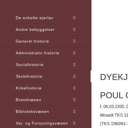
Skip
to
De enkelte ejerlav
content
Andre bebyggelser
Generel historie
Administrativ historie
Socialhistorie
DYEKJ
Skolehistorie
Kirkehistorie
POUL
Brandvæsen
f. 06.03.1935.
Biblioteksvæsen
tiltraadt TKS 
Vej- og Forsyningsvæsen
(TKS 1960/61-