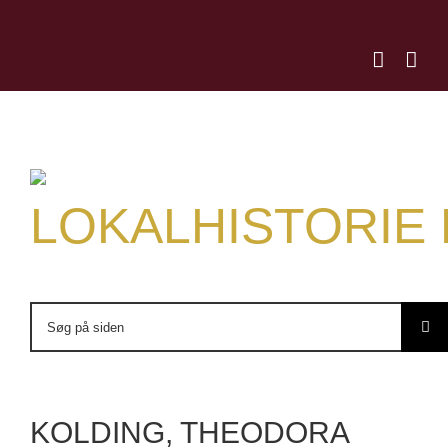
Skip
to
content
LOKALHISTORIE
Søg
efter:
KOLDING, THEODORA