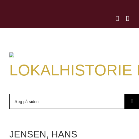
Skip
to
content
LOKALHISTORIE
Søg
efter:
JENSEN, HANS