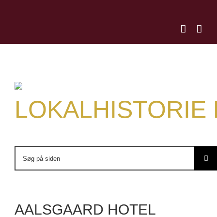
Skip
to
content
LOKALHISTORIE
Søg
efter:
AALSGAARD HOTEL