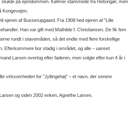
4 fik skøde på ejendommen. Kølmer stammede fra Helsingør, men
på Kongevejen.
il ejeren af Busserupgaard. Fra 1908 hed ejeren af ”Lille
andler. Han var gift med Mathilde f. Christiansen. De fik fem
rne rundt i stavemåden, så det endte med flere forskellige
fterkommere bor stadig i området, og alle – uanset
d Larsen overtog efter faderen, men solgte efter kun 4 år i
dte virksomheden for ”Jyllingehøj” – et navn, der senere
h Larsen og siden 2002 enken, Agnethe Larsen.