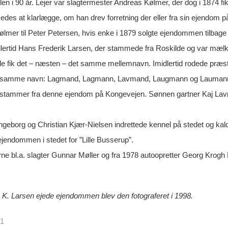
llen i 90 år. Lejer var slagtermester Andreas Kølmer, der dog i 187
kedes at klarlægge, om han drev forretning der eller fra sin ejendom 
ølmer til Peter Petersen, hvis enke i 1879 solgte ejendommen tilbage t
lertid Hans Frederik Larsen, der stammede fra Roskilde og var mælkeh
le fik det – næsten – det samme mellemnavn. Imidlertid rodede præste
t samme navn: Lagmand, Lagmann, Lavmand, Laugmann og Laumann. E
tammer fra denne ejendom på Kongevejen. Sønnen gartner Kaj Lavman
ngeborg og Christian Kjær-Nielsen indrettede kennel på stedet og kal
ejendommen i stedet for ”Lille Busserup”.
rne bl.a. slagter Gunnar Møller og fra 1978 autoopretter Georg Krog
. Larsen ejede ejendommen blev den fotograferet i 1998.
21