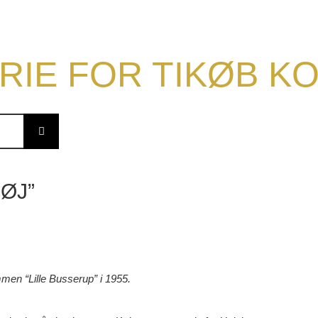
RIE FOR TIKØB 
HØJ”
mmen “Lille Busserup” i 1955.