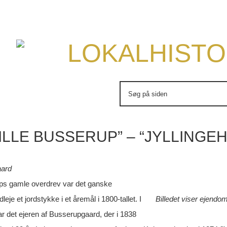
LOKALHISTO
Søg
efter:
LILLE BUSSERUP” – “JYLLINGE
aard
ps gamle overdrev var det ganske
dleje et jordstykke i et åremål i 1800-tallet. I
Billedet viser ejendo
var det ejeren af Busserupgaard, der i 1838