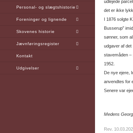
udlejede parce
Personal- og slægtshistorie
det er ikke lyk
I 1876 solgte K
Foreninger og lignende
Busserup” imid
Skovenes historie
sønner, som al
Jævnføringsregister
udgaver af de
stavemåden – s
Kontakt
1952.
Udgivelser
De nye ejere, I
anvendtes for 
Senere var eje
Medens Georg K
Rev. 10.03.20