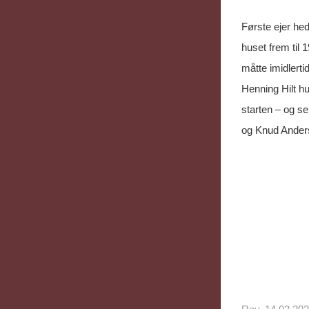
Første ejer he
huset frem til 
måtte imidlert
Henning Hilt hu
starten – og s
og Knud Ander