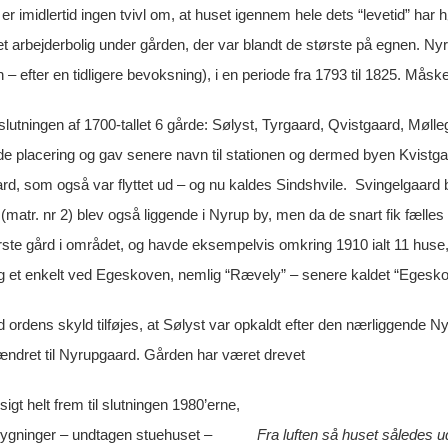
er imidlertid ingen tvivl om, at huset igennem hele dets “levetid” ha
t arbejderbolig under gården, der var blandt de største på egnen. N
 efter en tidligere bevoksning), i en periode fra 1793 til 1825. Måske 
 slutningen af 1700-tallet 6 gårde: Sølyst, Tyrgaard, Qvistgaard, Mølle
 placering og gav senere navn til stationen og dermed byen Kvistgaa
rd, som også var flyttet ud – og nu kaldes Sindshvile. Svingelgaard 
(matr. nr 2) blev også liggende i Nyrup by, men da de snart fik fælles
ste gård i området, og havde eksempelvis omkring 1910 ialt 11 huse, d
og et enkelt ved Egeskoven, nemlig “Rævely” – senere kaldet “Egesk
d ordens skyld tilføjes, at Sølyst var opkaldt efter den nærliggende N
ndret til Nyrupgaard. Gården har været drevet
t helt frem til slutningen 1980’erne,
ygninger – undtagen stuehuset –
Fra luften så huset således u