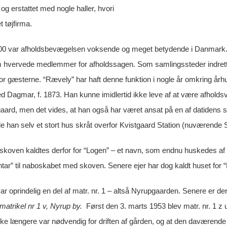
 og erstattet med nogle haller, hvori
 tøjfirma.
0 var afholdsbevægelsen voksende og meget betydende i Danmark. R
m hvervede medlemmer for afholdssagen. Som samlingssteder indrette
or gæsterne. “Rævely” har haft denne funktion i nogle år omkring århu
ed Dagmar, f. 1873. Han kunne imidlertid ikke leve af at være afhold
gaard, men det vides, at han også har været ansat på en af datidens 
han selv et stort hus skråt overfor Kvistgaard Station (nuværende St
koven kaldtes derfor for “Logen” – et navn, som endnu huskedes a
ar” til naboskabet med skoven. Senere ejer har dog kaldt huset for 
 oprindelig en del af matr. nr. 1 – altså Nyrupgaarden. Senere er de
matrikel nr 1 v, Nyrup by.
Først den 3. marts 1953 blev matr. nr. 1 z
kke længere var nødvendig for driften af gården, og at den daværende e