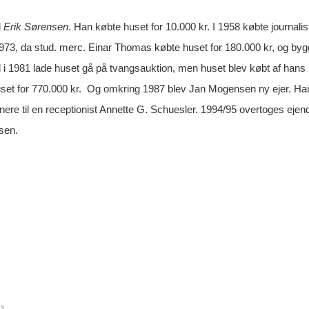
d
Erik Sørensen
. Han købte huset for 10.000 kr. I 1958 købte journali
1973, da stud. merc. Einar Thomas købte huset for 180.000 kr, og bygge
id i 1981 lade huset gå på tvangsauktion, men huset blev købt af han
set for 770.000 kr. Og omkring 1987 blev Jan Mogensen ny ejer. Han bo
enere til en receptionist Annette G. Schuesler. 1994/95 overtoges eje
sen.