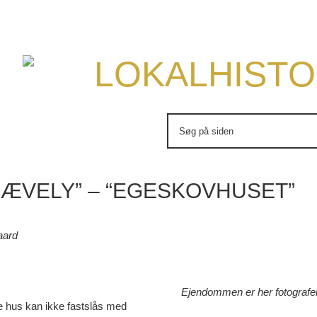
LOKALHISTO
Søg
efter:
“RÆVELY” – “EGESKOVHUSET”
aard
Ejendommen er her fotografere
te hus kan ikke fastslås med