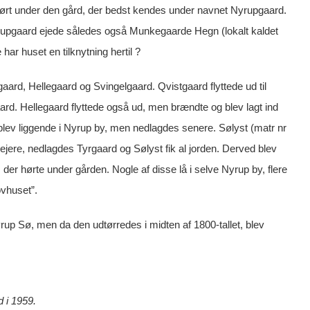
r hørt under den gård, der bedst kendes under navnet Nyrupgaard.
yrupgaard ejede således også Munkegaarde Hegn (lokalt kaldet
har huset en tilknytning hertil ?
gaard, Hellegaard og Svingelgaard. Qvistgaard flyttede ud til
rd. Hellegaard flyttede også ud, men brændte og blev lagt ind
blev liggende i Nyrup by, men nedlagdes senere. Sølyst (matr nr
 ejere, nedlagdes Tyrgaard og Sølyst fik al jorden. Derved blev
er hørte under gården. Nogle af disse lå i selve Nyrup by, flere
ovhuset”.
yrup Sø, men da den udtørredes i midten af 1800-tallet, blev
d i 1959.