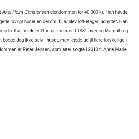
st
Axel Holm Christensen
ejendommen for 40.300 kr. Han havde
de iøvrigt huset en del om, bl.a. blev loft-etagen udnyttet. Han
s moder fhv. hotelejer Gunna Thomas. I 1981 overtog Margrith og
ede dog ikke selv i huset, men lejede ud til flere forskellige i
ndommen af Peter Jensen, som atter solgte i 2019 til Anne Marie