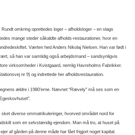
undt omkring oprettedes loger – afholdsloger – en slags
des mange steder såkaldte afholds-restaurationer, hvor en
ndredeskiftet. Værten hed Anders Nikolaj Nielsen. Han var født i
svært, så han var samtidig også arbejdsmand – sandsynligvis
store virksomheder i Kvistgaard, nemlig Havreholms Fabrikker.
ationsvej nr 9) og indrettede her afholdsrestauration.
f egnens ældre i 1980’erne. Nævnet “Rævely” må ses som en
“Egeskovhuset”.
r sket diverse ommatrikuleringer, hvorved området nord for
 udskilt som en selvstændig ejendom. Man må tro, at huset på
jer af gården på denne måde har fået frigjort noget kapital.