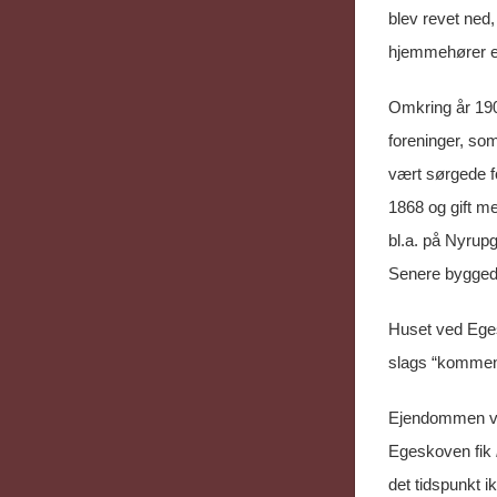
blev revet ned,
hjemmehører et
Omkring år 190
foreninger, so
vært sørgede f
1868 og gift m
bl.a. på Nyrup
Senere byggede 
Huset ved Eges
slags “komment
Ejendommen var
Egeskoven fik
det tidspunkt i