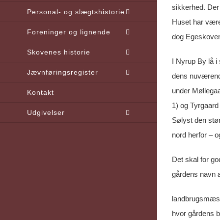
sikkerhed. Der 
Personal- og slægtshistorie
Huset har være
Foreninger og lignende
dog Egeskoven –
Skovenes historie
I Nyrup By lå i
Jævnføringsregister
dens nuværende
under Møllegaa
Kontakt
1) og Tyrgaard 
Udgivelser
Sølyst den stør
nord herfor – 
Det skal for go
gårdens navn æ
landbrugsmæssig
hvor gårdens b