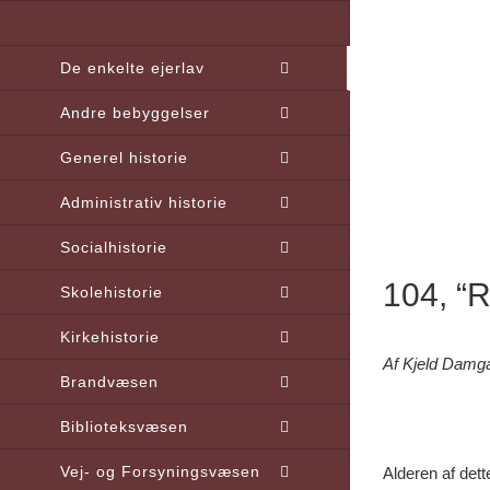
Skip
to
De enkelte ejerlav
content
Andre bebyggelser
Generel historie
Administrativ historie
Socialhistorie
104, 
Skolehistorie
Kirkehistorie
Af Kjeld Damg
Brandvæsen
Biblioteksvæsen
Vej- og Forsyningsvæsen
Alderen af det