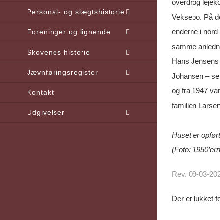
overdrog lejek
Personal- og slægtshistorie
Veksebo. På de
enderne i nord 
Foreninger og lignende
samme anledning
Skovenes historie
Hans Jensens s
Jævnføringsregister
Johansen – se 
og fra 1947 var
Kontakt
familien Larse
Udgivelser
Huset er opført
(Foto: 1950’ern
Rev. 09-03-20
Der er lukket 