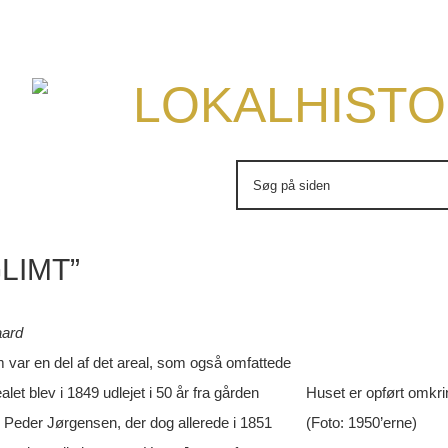
LOKALHISTO
Søg
efter:
GLIMT”
aard
var en del af det areal, som også omfattede
alet blev i 1849 udlejet i 50 år fra gården
Huset er opført omkri
 Peder Jørgensen, der dog allerede i 1851
(Foto: 1950’erne)