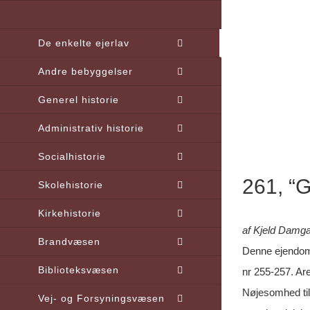
Skip
to
De enkelte ejerlav
content
Andre bebyggelser
Generel historie
Administrativ historie
Socialhistorie
261, “
Skolehistorie
Kirkehistorie
af Kjeld Damg
Brandvæsen
Denne ejendom 
Biblioteksvæsen
nr 255-257. Are
Nøjesomhed til
Vej- og Forsyningsvæsen