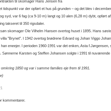
ontrakten til skomager Hans Jensen fra
t tidspunkt var der opført et hus på grunden – og det blev i decemb
og syd, var 6 fag (ca 9-10 m) langt og 10 alen (6,28 m) dybt, opført af
 takseret til 350 rigsdaler.
øn skomager Ole Vilhelm Hansen overtog huset i 1895. Hans søster 
villa ”Brynet”. I 1942 overtog brødrene Edvard og Johan Viggo Joh
 han eneejer. I perioden 1960-1991 var det enken, Asta f.Jørgensen, 
n. Sønnerne Karsten og Steffen Johansen solgte i 1991 til nuværende
 omkring 1850 og var i samme families eje frem til 1991.
e)
21
for kommentarer.