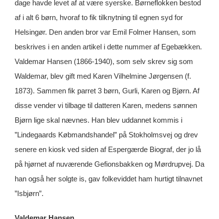
dage havde levet af at være syerske. Børneflokken bestod
af i alt 6 børn, hvoraf to fik tilknytning til egnen syd for
Helsingør. Den anden bror var Emil Folmer Hansen, som
beskrives i en anden artikel i dette nummer af Egebækken.
Valdemar Hansen (1866-1940), som selv skrev sig som
Waldemar, blev gift med Karen Vilhelmine Jørgensen (f.
1873). Sammen fik parret 3 børn, Gurli, Karen og Bjørn. Af
disse vender vi tilbage til datteren Karen, medens sønnen
Bjørn lige skal nævnes. Han blev uddannet kommis i
”Lindegaards Købmandshandel” på Stokholmsvej og drev
senere en kiosk ved siden af Espergærde Biograf, der jo lå
på hjørnet af nuværende Gefionsbakken og Mørdrupvej. Da
han også her solgte is, gav folkeviddet ham hurtigt tilnavnet
”Isbjørn”.
Valdemar Hansen