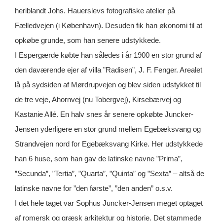
heriblandt Johs. Hauerslevs fotografiske atelier på
Fælledvejen (i København). Desuden fik han økonomi til at
opkøbe grunde, som han senere udstykkede.
I Espergærde købte han således i år 1900 en stor grund af
den daværende ejer af villa ”Radisen”, J. F. Fenger. Arealet
lå på sydsiden af Mørdrupvejen og blev siden udstykket til
de tre veje, Ahornvej (nu Tobergvej), Kirsebærvej og
Kastanie Allé. En halv snes år senere opkøbte Juncker-
Jensen yderligere en stor grund mellem Egebæksvang og
Strandvejen nord for Egebæksvang Kirke. Her udstykkede
han 6 huse, som han gav de latinske navne ”Prima”,
”Secunda”, ”Tertia”, ”Quarta”, ”Quinta” og ”Sexta” – altså de
latinske navne for ”den første”, ”den anden” o.s.v.
I det hele taget var Sophus Juncker-Jensen meget optaget
af romersk og græsk arkitektur og historie. Det stammede