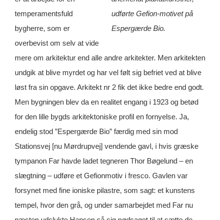
temperamentsfuld
udførte Gefion-motivet på
bygherre, som er
Espergærde Bio.
overbevist om selv at vide
mere om arkitektur end alle andre arkitekter. Men arkitekten
undgik at blive myrdet og har vel følt sig befriet ved at blive
løst fra sin opgave. Arkitekt nr 2 fik det ikke bedre end godt.
Men bygningen blev da en realitet engang i 1923 og betød
for den lille bygds arkitektoniske profil en fornyelse. Ja,
endelig stod ”Espergærde Bio” færdig med sin mod
Stationsvej [nu Mørdrupvej] vendende gavl, i hvis græske
tympanon Far havde ladet tegneren Thor Bøgelund – en
slægtning – udføre et Gefionmotiv i fresco. Gavlen var
forsynet med fine ioniske pilastre, som sagt: et kunstens
tempel, hvor den grå, og under samarbejdet med Far nu
næsten udslukte Hansen så sig nødsaget til at sætte de