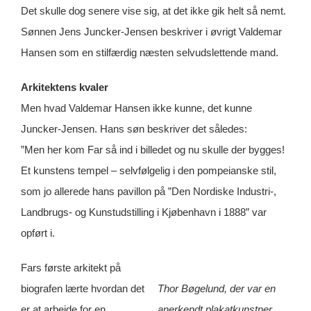
Det skulle dog senere vise sig, at det ikke gik helt så nemt.
Sønnen Jens Juncker-Jensen beskriver i øvrigt Valdemar
Hansen som en stilfærdig næsten selvudslettende mand.
Arkitektens kvaler
Men hvad Valdemar Hansen ikke kunne, det kunne
Juncker-Jensen. Hans søn beskriver det således:
”Men her kom Far så ind i billedet og nu skulle der bygges!
Et kunstens tempel – selvfølgelig i den pompeianske stil,
som jo allerede hans pavillon på ”Den Nordiske Industri-,
Landbrugs- og Kunstudstilling i Kjøbenhavn i 1888” var
opført i.
Fars første arkitekt på
biografen lærte hvordan det
Thor Bøgelund, der var en
er at arbejde for en
anerkendt plakatkunstner,