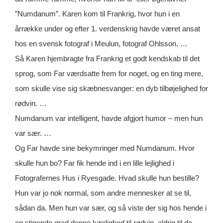
”Numdanum”. Karen kom til Frankrig, hvor hun i en
årrække under og efter 1. verdenskrig havde været ansat
hos en svensk fotograf i Meulun, fotograf Ohlsson. …
Så Karen hjembragte fra Frankrig et godt kendskab til det
sprog, som Far værdsatte frem for noget, og en ting mere,
som skulle vise sig skæbnesvanger: en dyb tilbøjelighed for
rødvin. …
Numdanum var intelligent, havde afgjort humor – men hun
var sær. …
Og Far havde sine bekymringer med Numdanum. Hvor
skulle hun bo? Far fik hende ind i en lille lejlighed i
Fotografernes Hus i Ryesgade. Hvad skulle hun bestille?
Hun var jo nok normal, som andre mennesker at se til,
sådan da. Men hun var sær, og så viste der sig hos hende i
en stigende grad denne kærlighed til rødvin, aldrig til de