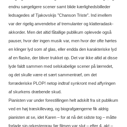
endnu sørgeligere scener samt blide kærlighedsbilleder
ledsagedes af Tjakovskijs ”Chanson Triste”. Ind imellem
var der rigelig anvendelse af tremulanter og klatteradask-
akkorder. Men det altid fåtallige publikum oplevede også
pauser, hvor der ingen musik var, men hvor der ofte hørtes
en klinger lyd som af glas, eller endda den karakteriske lyd
af en flaske, der bliver trukket op. Det var ikke altid at disse
lyde faldt sammen med selskabelige scener på lærredet,
og det skulle være et sært sammentræf, om det
forræderiske PLOP! netop indtraf synkront med affyringen
af skurkens dræbende skud.
Pianisten var under forestillingen helt adskilt fra sit publikum
ved en høj træskillevæg, og biografgængerne fik aldrig
pianisten at se, idet Karen – for at nå det sidste tog – måtte
forlade sin orkestergrav før filmen var slut – efter 4. akt –