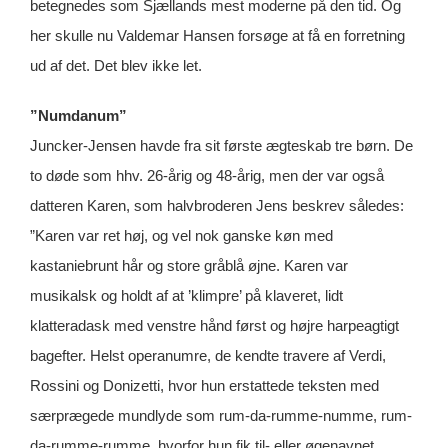
betegnedes som Sjællands mest moderne på den tid. Og
her skulle nu Valdemar Hansen forsøge at få en forretning
ud af det. Det blev ikke let.
”Numdanum”
Juncker-Jensen havde fra sit første ægteskab tre børn. De
to døde som hhv. 26-årig og 48-årig, men der var også
datteren Karen, som halvbroderen Jens beskrev således:
”Karen var ret høj, og vel nok ganske køn med
kastaniebrunt hår og store gråblå øjne. Karen var
musikalsk og holdt af at ’klimpre’ på klaveret, lidt
klatteradask med venstre hånd først og højre harpeagtigt
bagefter. Helst operanumre, de kendte travere af Verdi,
Rossini og Donizetti, hvor hun erstattede teksten med
særprægede mundlyde som rum-da-rumme-numme, rum-
da-rumme-rumme, hvorfor hun fik til- eller øgenavnet