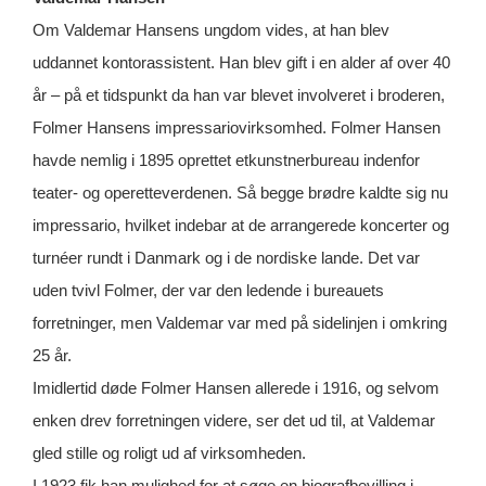
Om Valdemar Hansens ungdom vides, at han blev
uddannet kontorassistent. Han blev gift i en alder af over 40
år – på et tidspunkt da han var blevet involveret i broderen,
Folmer Hansens impressariovirksomhed. Folmer Hansen
havde nemlig i 1895 oprettet etkunstnerbureau indenfor
teater- og operetteverdenen. Så begge brødre kaldte sig nu
impressario, hvilket indebar at de arrangerede koncerter og
turnéer rundt i Danmark og i de nordiske lande. Det var
uden tvivl Folmer, der var den ledende i bureauets
forretninger, men Valdemar var med på sidelinjen i omkring
25 år.
Imidlertid døde Folmer Hansen allerede i 1916, og selvom
enken drev forretningen videre, ser det ud til, at Valdemar
gled stille og roligt ud af virksomheden.
I 1923 fik han mulighed for at søge en biografbevilling i