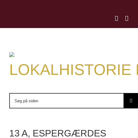
Skip
to
content
LOKALHISTORIE
Søg
efter:
13 A, ESPERGÆRDES