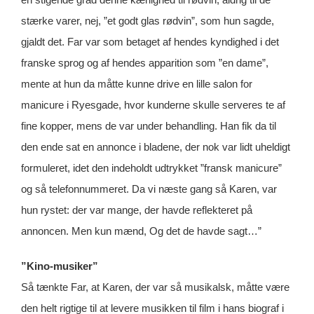
stærke varer, nej, ”et godt glas rødvin”, som hun sagde,
gjaldt det. Far var som betaget af hendes kyndighed i det
franske sprog og af hendes apparition som ”en dame”,
mente at hun da måtte kunne drive en lille salon for
manicure i Ryesgade, hvor kunderne skulle serveres te af
fine kopper, mens de var under behandling. Han fik da til
den ende sat en annonce i bladene, der nok var lidt uheldigt
formuleret, idet den indeholdt udtrykket ”fransk manicure”
og så telefonnummeret. Da vi næste gang så Karen, var
hun rystet: der var mange, der havde reflekteret på
annoncen. Men kun mænd, Og det de havde sagt…”
”Kino-musiker”
Så tænkte Far, at Karen, der var så musikalsk, måtte være
den helt rigtige til at levere musikken til film i hans biograf i