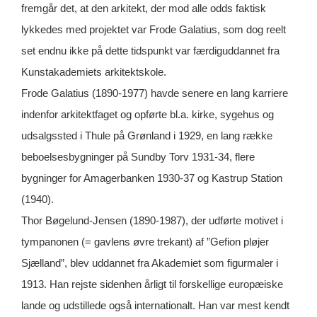
fremgår det, at den arkitekt, der mod alle odds faktisk
lykkedes med projektet var Frode Galatius, som dog reelt
set endnu ikke på dette tidspunkt var færdiguddannet fra
Kunstakademiets arkitektskole.
Frode Galatius (1890-1977) havde senere en lang karriere
indenfor arkitektfaget og opførte bl.a. kirke, sygehus og
udsalgssted i Thule på Grønland i 1929, en lang række
beboelsesbygninger på Sundby Torv 1931-34, flere
bygninger for Amagerbanken 1930-37 og Kastrup Station
(1940).
Thor Bøgelund-Jensen (1890-1987), der udførte motivet i
tympanonen (= gavlens øvre trekant) af ”Gefion pløjer
Sjælland”, blev uddannet fra Akademiet som figurmaler i
1913. Han rejste sidenhen årligt til forskellige europæiske
lande og udstillede også internationalt. Han var mest kendt