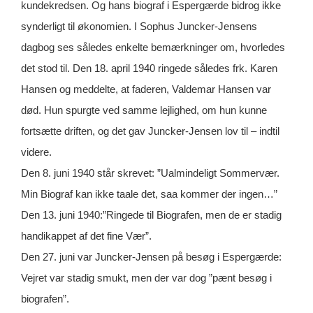
kundekredsen. Og hans biograf i Espergærde bidrog ikke
synderligt til økonomien. I Sophus Juncker-Jensens
dagbog ses således enkelte bemærkninger om, hvorledes
det stod til. Den 18. april 1940 ringede således frk. Karen
Hansen og meddelte, at faderen, Valdemar Hansen var
død. Hun spurgte ved samme lejlighed, om hun kunne
fortsætte driften, og det gav Juncker-Jensen lov til – indtil
videre.
Den 8. juni 1940 står skrevet: ”Ualmindeligt Sommervær.
Min Biograf kan ikke taale det, saa kommer der ingen…”
Den 13. juni 1940:”Ringede til Biografen, men de er stadig
handikappet af det fine Vær”.
Den 27. juni var Juncker-Jensen på besøg i Espergærde:
Vejret var stadig smukt, men der var dog ”pænt besøg i
biografen”.