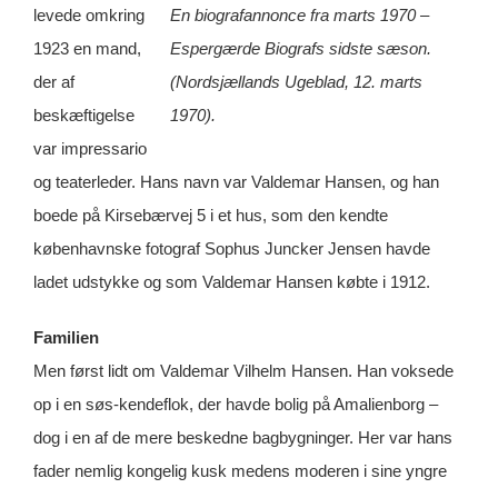
levede omkring
En biografannonce fra marts 1970 –
1923 en mand,
Espergærde Biografs sidste sæson.
der af
(Nordsjællands Ugeblad, 12. marts
beskæftigelse
1970).
var impressario
og teaterleder. Hans navn var Valdemar Hansen, og han
boede på Kirsebærvej 5 i et hus, som den kendte
københavnske fotograf Sophus Juncker Jensen havde
ladet udstykke og som Valdemar Hansen købte i 1912.
Familien
Men først lidt om Valdemar Vilhelm Hansen. Han voksede
op i en søs-kendeflok, der havde bolig på Amalienborg –
dog i en af de mere beskedne bagbygninger. Her var hans
fader nemlig kongelig kusk medens moderen i sine yngre