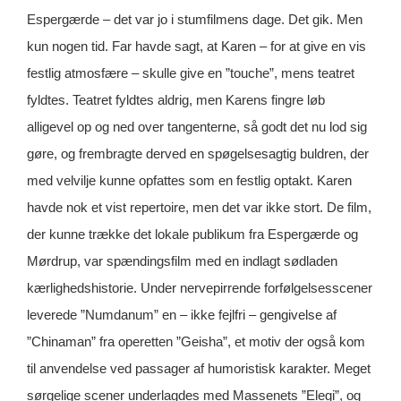
Espergærde – det var jo i stumfilmens dage. Det gik. Men
kun nogen tid. Far havde sagt, at Karen – for at give en vis
festlig atmosfære – skulle give en ”touche”, mens teatret
fyldtes. Teatret fyldtes aldrig, men Karens fingre løb
alligevel op og ned over tangenterne, så godt det nu lod sig
gøre, og frembragte derved en spøgelsesagtig buldren, der
med velvilje kunne opfattes som en festlig optakt. Karen
havde nok et vist repertoire, men det var ikke stort. De film,
der kunne trække det lokale publikum fra Espergærde og
Mørdrup, var spændingsfilm med en indlagt sødladen
kærlighedshistorie. Under nervepirrende forfølgelsesscener
leverede ”Numdanum” en – ikke fejlfri – gengivelse af
”Chinaman” fra operetten ”Geisha”, et motiv der også kom
til anvendelse ved passager af humoristisk karakter. Meget
sørgelige scener underlagdes med Massenets ”Elegi”, og