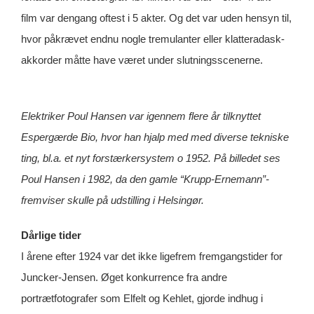
film var dengang oftest i 5 akter. Og det var uden hensyn til,
hvor påkrævet endnu nogle tremulanter eller klatteradask-
akkorder måtte have været under slutningsscenerne.
Elektriker Poul Hansen var igennem flere år tilknyttet
Espergærde Bio, hvor han hjalp med med diverse tekniske
ting, bl.a. et nyt forstærkersystem o 1952. På billedet ses
Poul Hansen i 1982, da den gamle “Krupp-Ernemann”-
fremviser skulle på udstilling i Helsingør.
Dårlige tider
I årene efter 1924 var det ikke ligefrem fremgangstider for
Juncker-Jensen. Øget konkurrence fra andre
portrætfotografer som Elfelt og Kehlet, gjorde indhug i